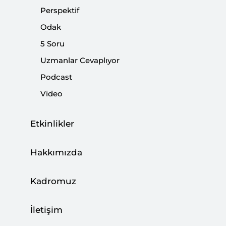
Podcast: 7. Yılında 15 Temmuz ve Türk-
Perspektif
Alman İlişkileri
Odak
|
PODCAST
SETA
5 Soru
Uzmanlar Cevaplıyor
Podcast
Video
Web Panel: 7. Yılında 15 Temmuz ve Türk-
Alman İlişkileri
Etkinlikler
ETKİNLİKLER
Hakkımızda
Kadromuz
Podcast: Vilnius Zirvesi Sonrası NATO’nun
İletişim
Savunma Stratejilerinde Ne Değişti?