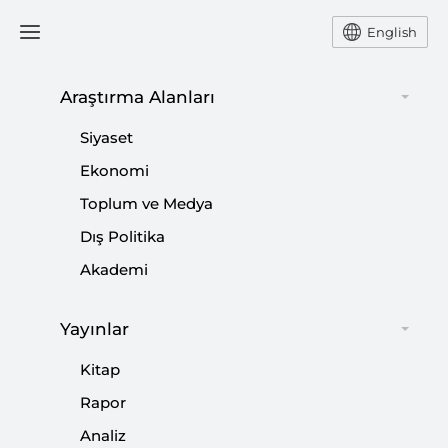
English
Araştırma Alanları
#
SETA BERLİN
Siyaset
Ekonomi
Toplum ve Medya
Dış Politika
SETA, Berlin’de Türkiye Konulu Yuvarlak
Akademi
Masa Toplantısı Düzenledi
Yayınlar
|
HABER
SETA
Kitap
Rapor
Analiz