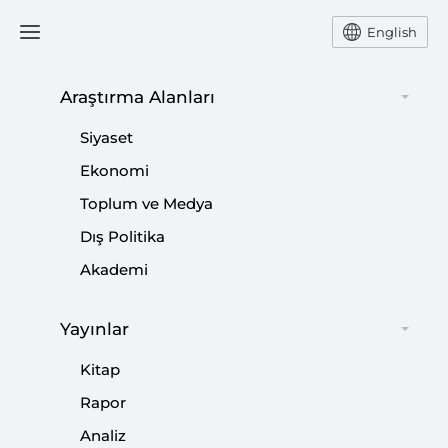
English
Ana Sayfa
Podcast
Araştırma Alanları
Siyaset
Ekonomi
30 Haziran 2022
Toplum ve Medya
Podcast: Uluslararası
Dış Politika
Terörizmle Mücadele ve
Akademi
NATO
Yayınlar
Kitap
SİBEL DÜZ
Rapor
Analiz