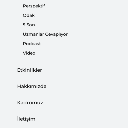
Perspektif
Odak
5 Soru
Uzmanlar Cevaplıyor
Podcast
00:00
04:38
Video
Etkinlikler
‹
Podcast | Aile ve Nüfus 10 Yılı:
›
Nereden Nereye?
Hakkımızda
Kadromuz
Uluslararası Terörizmle Mücadele ve NATO, Sibel
İletişim
Düz