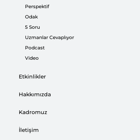
genellikle uluslararası sistemdeki mevcut işleyişe
Perspektif
yardımcı olan ve böylece statükonun devamına katkı
Odak
yapan kurum ve kuruluşlardır.
5 Soru
Uzmanlar Cevaplıyor
Paylaş:
Podcast
Video
Etkinlikler
Hakkımızda
Kadromuz
İletişim