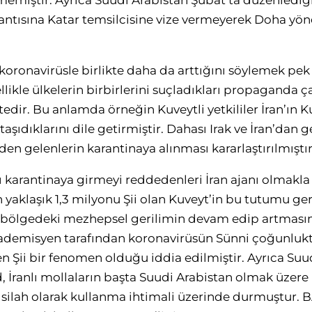
memiştir. Ayrıca Suudi Arabistan Şubat’ta düzenlediği
lantısına Katar temsilcisine vize vermeyerek Doha yön
koronavirüsle birlikte daha da arttığını söylemek pek
llikle ülkelerin birbirlerini suçladıkları propaganda 
edir. Bu anlamda örneğin Kuveytli yetkililer İran’ın
 taşıdıklarını dile getirmiştir. Dahası Irak ve İran’dan 
den gelenlerin karantinaya alınması kararlaştırılmıştır
ı karantinaya girmeyi reddedenleri İran ajanı olmakla 
aklaşık 1,3 milyonu Şii olan Kuveyt’in bu tutumu gerek 
 bölgedeki mezhepsel gerilimin devam edip artmasına
ademisyen tarafından koronavirüsün Sünni çoğunlukta
en Şii bir fenomen olduğu iddia edilmiştir. Ayrıca Suu
, İranlı mollaların başta Suudi Arabistan olmak üzere 
 silah olarak kullanma ihtimali üzerinde durmuştur. BA