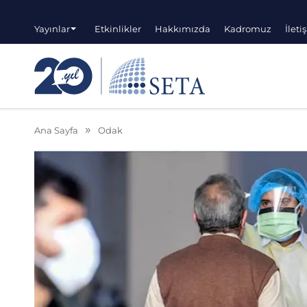
Yayınlar
Etkinlikler
Hakkımızda
Kadromuz
İleti
Ana Sayfa
Odak