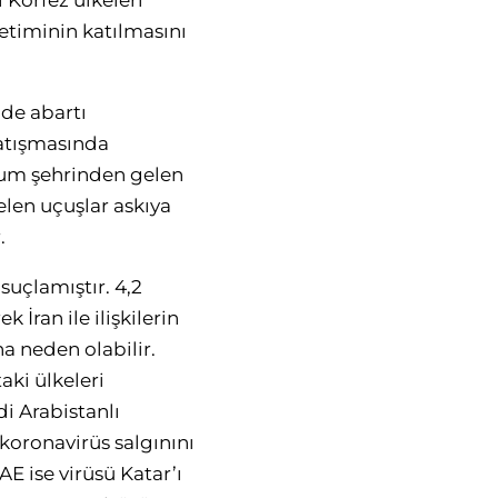
 Körfez ülkeleri
etiminin katılmasını
 de abartı
çatışmasında
 Kum şehrinden gelen
gelen uçuşlar askıya
.
suçlamıştır. 4,2
İran ile ilişkilerin
 neden olabilir.
ki ülkeleri
di Arabistanlı
koronavirüs salgınını
E ise virüsü Katar’ı