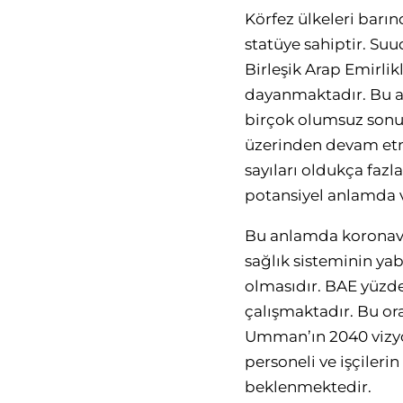
Körfez ülkeleri barı
statüye sahiptir. Su
Birleşik Arap Emirlik
dayanmaktadır. Bu an
birçok olumsuz sonu
üzerinden devam etme
sayıları oldukça fazl
potansiyel anlamda v
Bu anlamda koronavir
sağlık sisteminin ya
olmasıdır. BAE yüzde
çalışmaktadır. Bu ora
Umman’ın 2040 vizyon
personeli ve işçileri
beklenmektedir.