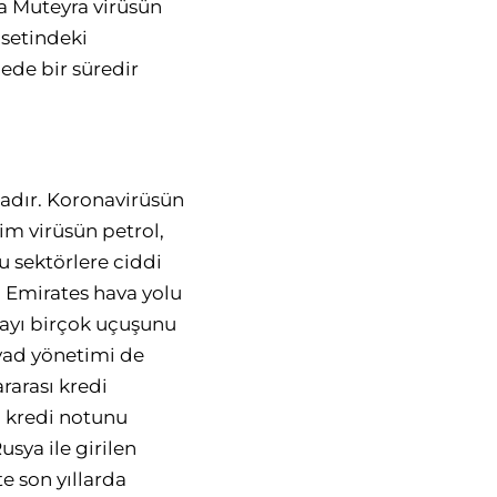
ra Muteyra virüsün
asetindeki
gede bir süredir
tadır. Koronavirüsün
im virüsün petrol,
u sektörlere ciddi
 Emirates hava yolu
olayı birçok uçuşunu
yad yönetimi de
rarası kredi
i kredi notunu
ya ile girilen
e son yıllarda