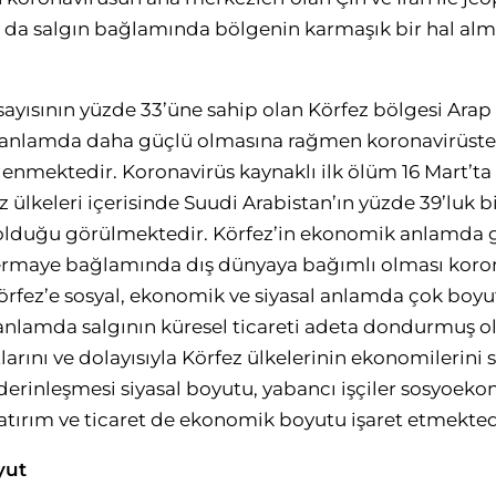
ı da salgın bağlamında bölgenin karmaşık bir hal al
ayısının yüzde 33’üne sahip olan Körfez bölgesi Arap
l anlamda daha güçlü olmasına rağmen koronavirüste
lenmektedir. Koronavirüs kaynaklı ilk ölüm 16 Mart’t
 ülkeleri içerisinde Suudi Arabistan’ın yüzde 39’luk bi
e olduğu görülmektedir. Körfez’in ekonomik anlamda g
sermaye bağlamında dış dünyaya bağımlı olması koro
örfez’e sosyal, ekonomik ve siyasal anlamda çok boyu
nlamda salgının küresel ticareti adeta dondurmuş ol
tlarını ve dolayısıyla Körfez ülkelerinin ekonomilerini
 derinleşmesi siyasal boyutu, yabancı işçiler sosyoek
yatırım ve ticaret de ekonomik boyutu işaret etmekted
yut