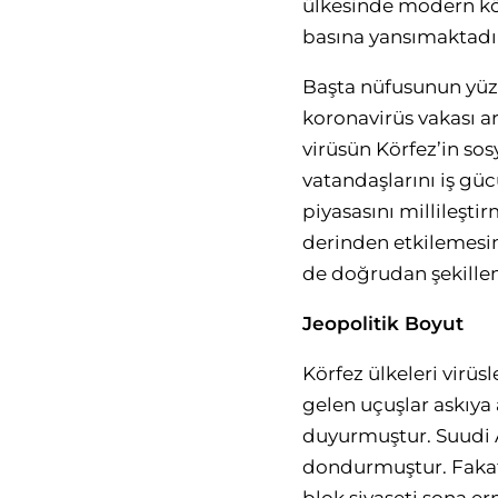
ülkesinde modern köl
basına yansımaktadı
Başta nüfusunun yüzd
koronavirüs vakası a
virüsün Körfez’in sosy
vatandaşlarını iş gü
piyasasını millileşti
derinden etkilemesin
de doğrudan şekille
Jeopolitik Boyut
Körfez ülkeleri vir
gelen uçuşlar askıya
duyurmuştur. Suudi A
dondurmuştur. Fakat