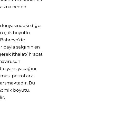
masına neden
 dünyasındaki diğer
n çok boyutlu
a Bahreyn’de
r payla salgının en
erek ithalat/ihracat
navirüsün
tlu yansıyacağını
ması petrol arz-
 sarsmaktadır. Bu
onomik boyutu,
ir.