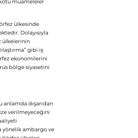
k kötü muameleler
örfez ülkesinde
ktedir. Dolayısıyla
z ülkelerinin
laştırma” gibi iş
Körfez ekonomilerini
üs bölge siyasetini
Bu anlamda dışarıdan
ize verilmeyeceğini
aliyeti
a yönelik ambargo ve