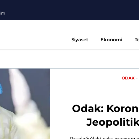
şim
Siyaset
Ekonomi
T
-
ODAK
Odak: Koron
Jeopolitik
Ortadoğu’daki vaka sayısının 