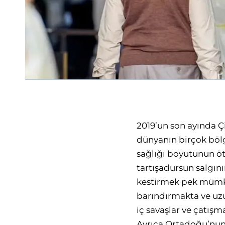
2019’un son ayında Çi
dünyanın birçok bölg
sağlığı boyutunun ö
tartışadursun salgı
kestirmek pek mümkü
barındırmakta ve uzun
iç savaşlar ve çatışm
Ayrıca Ortadoğu’nun 