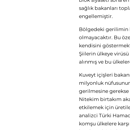
blok siyaseti sona er
sağlık bakanları top
engellemiştir.
Bölgedeki gerilimin 
olmayacaktır. Bu öze
kendisini göstermekt
Şiilerin ülkeye virüsü
alınmış ve bu ülkeler
Kuveyt içişleri bakan
milyonluk nüfusunun y
gerilmesine gerekse
Nitekim birtakım ak
etkilemek için üretil
analizci Türki Hamad
komşu ülkelere karşı