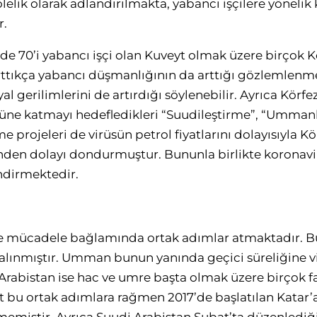
elik olarak adlandırılmakta, yabancı işçilere yöneli
r.
e 70’i yabancı işçi olan Kuveyt olmak üzere birçok K
rttıkça yabancı düşmanlığının da arttığı gözlemlenme
al gerilimlerini de artırdığı söylenebilir. Ayrıca Körfe
cüne katmayı hedefledikleri “Suudileştirme”, “Ummanlı
rme projeleri de virüsün petrol fiyatlarını dolayısıyla 
den dolayı dondurmuştur. Bununla birlikte koronavir
ndirmektedir.
üsle mücadele bağlamında ortak adımlar atmaktadır. 
 alınmıştır. Umman bunun yanında geçici süreliğine v
rabistan ise hac ve umre başta olmak üzere birçok fa
 bu ortak adımlara rağmen 2017’de başlatılan Katar’