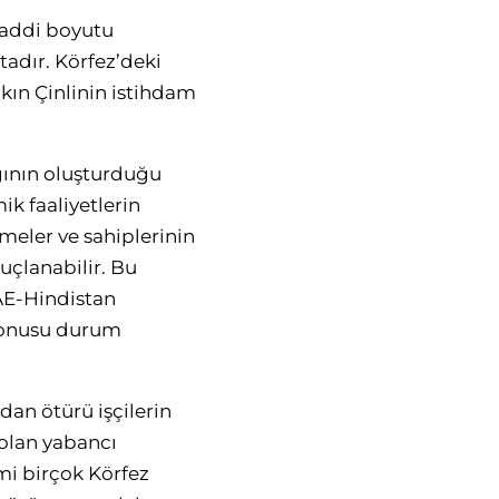
maddi boyutu
adır. Körfez’deki
kın Çinlinin istihdam
lgının oluşturduğu
k faaliyetlerin
tmeler ve sahiplerinin
nuçlanabilir. Bu
AE-Hindistan
z konusu durum
dan ötürü işçilerin
 olan yabancı
mi birçok Körfez