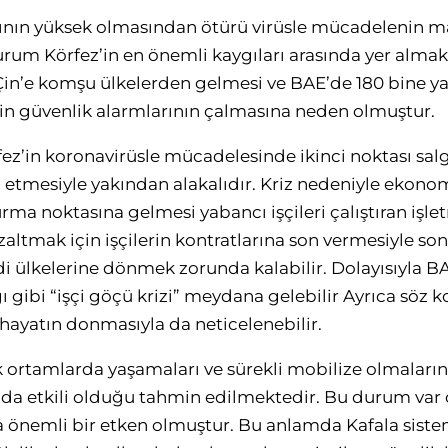
ısının yüksek olmasından ötürü virüsle mücadelenin 
rum Körfez’in en önemli kaygıları arasında yer almakt
Çin’e komşu ülkelerden gelmesi ve BAE’de 180 bine ya
in güvenlik alarmlarının çalmasına neden olmuştur.
rfez’in koronavirüsle mücadelesinde ikinci noktası sa
mesiyle yakından alakalıdır. Kriz nedeniyle ekonomi
ma noktasına gelmesi yabancı işçileri çalıştıran işle
azaltmak için işçilerin kontratlarına son vermesiyle so
i ülkelerine dönmek zorunda kalabilir. Dolayısıyla B
ğı gibi “işçi göçü krizi” meydana gelebilir Ayrıca sö
ayatın donmasıyla da neticelenebilir.
 ortamlarda yaşamaları ve sürekli mobilize olmaların
nda etkili olduğu tahmin edilmektedir. Bu durum var
nda önemli bir etken olmuştur. Bu anlamda Kafala siste