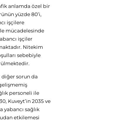
afik anlamda özel bir
rünün yüzde 80’i,
cı işçilere
üsle mücadelesinde
bancı işçiler
maktadır. Nitekim
şulları sebebiyle
rülmektedir.
 diğer sorun da
 gelişmemiş
ık personeli ile
30, Kuveyt’in 2035 ve
a yabancı sağlık
ğrudan etkilemesi