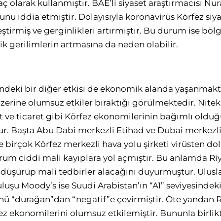
aç olarak kullanmıştır. BAE’li siyaset araştırmacısı Nu
nu iddia etmiştir. Dolayısıyla koronavirüs Körfez siy
ştirmiş ve gerginlikleri artırmıştır. Bu durum ise böl
k gerilimlerin artmasına da neden olabilir.
indeki bir diğer etkisi de ekonomik alanda yaşanmak
zerine olumsuz etkiler bıraktığı görülmektedir. Nitek
t ve ticaret gibi Körfez ekonomilerinin bağımlı olduğ
ur. Başta Abu Dabi merkezli Etihad ve Dubai merkezli
e birçok Körfez merkezli hava yolu şirketi virüsten d
um ciddi mali kayıplara yol açmıştır. Bu anlamda Ri
düşürüp mali tedbirler alacağını duyurmuştur. Ulusla
uşu Moody’s ise Suudi Arabistan’ın “A1” seviyesindek
“durağan”dan “negatif”e çevirmiştir. Öte yandan Rus
ez ekonomilerini olumsuz etkilemiştir. Bununla birlikt