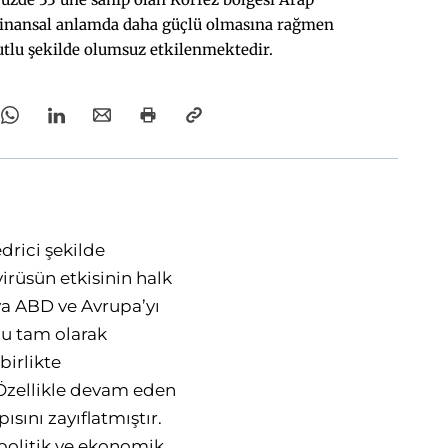
finansal anlamda daha güçlü olmasına rağmen
tlu şekilde olumsuz etkilenmektedir.
drici şekilde
irüsün etkisinin halk
a ABD ve Avrupa’yı
nu tam olarak
irlikte
. Özellikle devam eden
ısını zayıflatmıştır.
opolitik ve ekonomik