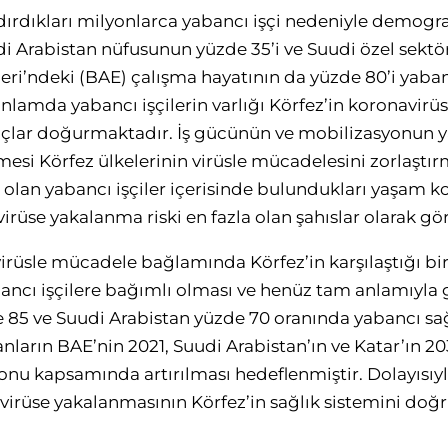
ndırdıkları milyonlarca yabancı işçi nedeniyle demogr
udi Arabistan nüfusunun yüzde 35’i ve Suudi özel sektö
leri’ndeki (BAE) çalışma hayatının da yüzde 80’i yaban
lamda yabancı işçilerin varlığı Körfez’in koronavir
çlar doğurmaktadır. İş gücünün ve mobilizasyonun ya
si Körfez ülkelerinin virüsle mücadelesini zorlaştır
a olan yabancı işçiler içerisinde bulundukları yaşam ko
irüse yakalanma riski en fazla olan şahıslar olarak gö
üsle mücadele bağlamında Körfez’in karşılaştığı bir
bancı işçilere bağımlı olması ve henüz tam anlamıyla
 85 ve Suudi Arabistan yüzde 70 oranında yabancı sağl
nların BAE’nin 2021, Suudi Arabistan’ın ve Katar’ın 20
u kapsamında artırılması hedeflenmiştir. Dolayısıyl
n virüse yakalanmasının Körfez’in sağlık sistemini do