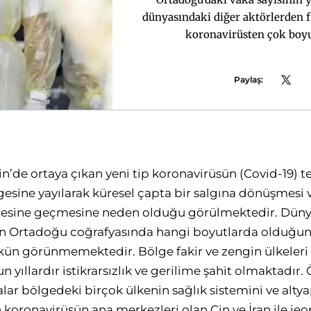
dünyasındaki diğer aktörlerden 
koronavirüsten çok boyu
Paylaş:
n’de ortaya çıkan yeni tip koronavirüsün (Covid-19) te
esine yayılarak küresel çapta bir salgına dönüşmesi v
tesine geçmesine neden olduğu görülmektedir. Düny
nın Ortadoğu coğrafyasında hangi boyutlarda olduğu
n görünmemektedir. Bölge fakir ve zengin ülkeleri b
 yıllardır istikrarsızlık ve gerilime şahit olmaktadır
alar bölgedeki birçok ülkenin sağlık sistemini ve altyap
koronavirüsün ana merkezleri olan Çin ve İran ile je