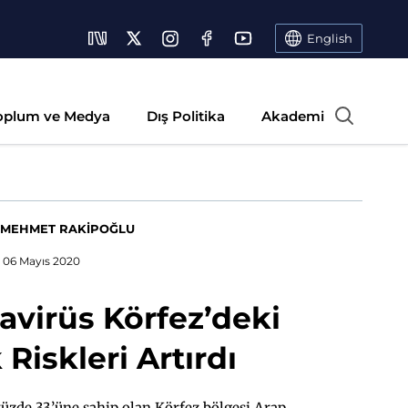
English
oplum ve Medya
Dış Politika
Akademi
MEHMET RAKİPOĞLU
06 Mayıs 2020
avirüs Körfez’deki
 Riskleri Artırdı
yüzde 33’üne sahip olan Körfez bölgesi Arap