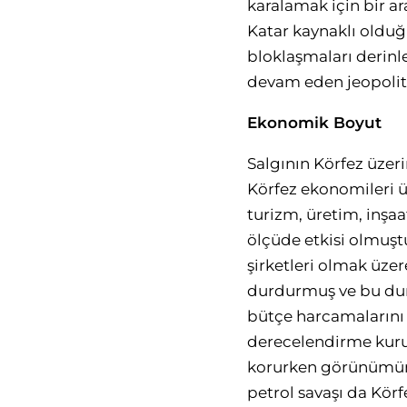
karalamak için bir ar
Katar kaynaklı olduğu
bloklaşmaları derinle
devam eden jeopoliti
Ekonomik Boyut
Salgının Körfez üzer
Körfez ekonomileri ü
turizm, üretim, inşaa
ölçüde etkisi olmuşt
şirketleri olmak üzer
durdurmuş ve bu dur
bütçe harcamalarını 
derecelendirme kurul
korurken görünümünü 
petrol savaşı da Körf