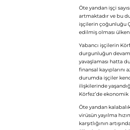
Öte yandan işçi say
artmaktadır ve bu du
işçilerin çoğunluğu 
edilmiş olması ülken
Yabancı işçilerin Kö
durgunluğun devam et
yavaşlaması hatta dur
finansal kayıplarını 
durumda işçiler kend
ilişkilerinde yaşandı
Körfez’de ekonomik h
Öte yandan kalabalık
virüsün yayılma hızı
karşıtlığının artışı