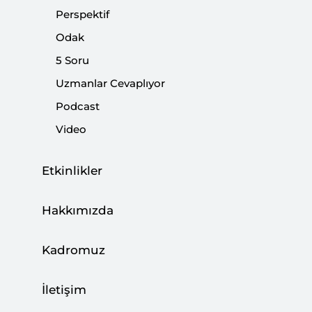
Perspektif
Paylaş:
Odak
5 Soru
Uzmanlar Cevaplıyor
Podcast
Video
Etkinlikler
Hakkımızda
Türkiye İstatistik Kurumu 2016 yılına dair nüfus
Kadromuz
istatistiklerimizi yayınladı. Nüfusumuz bir
önceki yıla göre 1 milyon 73 bin 818 kişi artarak
İletişim
79 milyon 814 bin 871 kişi olmuş. Böylece 2015