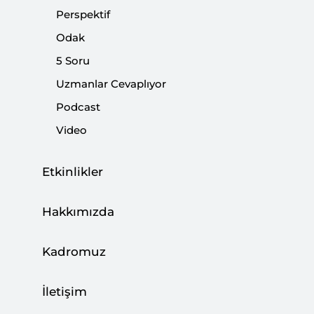
Perspektif
Paylaş:
Odak
5 Soru
Uzmanlar Cevaplıyor
Podcast
Video
Etkinlikler
Hakkımızda
Siyasi hayatımızda AK Parti'nin kuruluşundan
bugüne müstesna bir yere sahip olduğunu
Kadromuz
söyleyenlerdenim.
İletişim
Bunun en son göstergesi de AK Parti'deki son