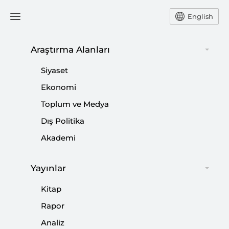
English
Ana Sayfa
Siyaset
Araştırma Alanları
Siyaset
Kürtler, Türkleri Ayrı Bir
Ekonomi
Toplum ve Medya
Devlet Kurmak
Dış Politika
İstemediklerine İkna
Akademi
Edemiyor
Yayınlar
-
SİYASET
HATEM ETE
Kitap
04 Eylül 2009
Rapor
SETA ve Pollmark'ın beraber gerçekleştirdikleri
Analiz
"Türkiye'nin Kürt Sorunu Algısı" araştırmasında ortaya