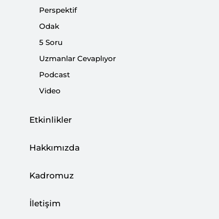
Perspektif
Odak
5 Soru
Uzmanlar Cevaplıyor
Podcast
Video
Etkinlikler
A
MERİKA'YLA
[Takvim, 18 Ağustos 2018]
Hakkımızda
#
Almanya
#
Suriye
#
Ortadoğu
#
Türkiye
Kadromuz
#
Türk-Amerikan İlişkileri
...
İletişim