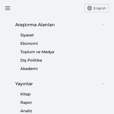
English
Ana Sayfa
Strateji Araştırmaları
Araştırma Alanları
Siyaset
Kriz Yönetimi
Ekonomi
Toplum ve Medya
-
STRATEJİ ARAŞTIRMALARI
HASAN B. YALÇIN
Dış Politika
18 Ağustos 2018
Akademi
Amerika'nın dünya siyasetine dair küstah ve
umursamaz tavrı Türkiye'ye de yansıyor..
Yayınlar
Kitap
Paylaş:
Rapor
Analiz