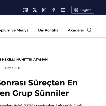
English
oplum ve Medya
Dış Politika
Akademi
,
 KEKİLLİ
MUHİTTİN ATAMAN
19 Mayıs 2018
Sonrası Süreçten En
nen Grup Sünniler
rmaları Vakfı (SETA) tarafından Ankara'da "Irak