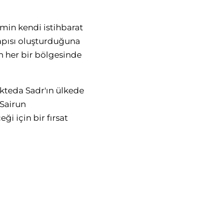
imin kendi istihbarat
yapısı oluşturduğuna
ın her bir bölgesinde
ukteda Sadr'ın ülkede
 Sairun
ği için bir fırsat