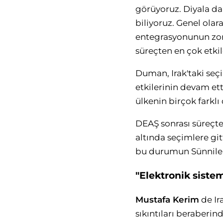
görüyoruz. Diyala da
biliyoruz. Genel olar
entegrasyonunun zorl
süreçten en çok etki
Duman, Irak'taki seçi
etkilerinin devam et
ülkenin birçok farklı
DEAŞ sonrası süreçte 
altında seçimlere git
bu durumun Sünniler
"Elektronik siste
Mustafa Kerim
de Ir
sıkıntıları beraberind