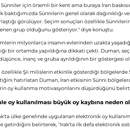
 Sünniler için önemli bir kent ama buraya İran baskıs
ak baktığımızda Sünnilerin genel olarak dağınıklığı ve 
aştığı görülüyor. Seçim sonuçları özellikle Sünnileri
lenen grup olduğunu gösteriyor." diye konuştu.
mlerin milyonlarca insanın evlerinden uzakta yaşadığı
tiği bir ortamda yapıldığına dikkati çekti. Duman, se
 düşünce, inanç ve gruba ayrıldığının bir göstergesi 
özellikle Şii milislerin etkinlik gösterdiği bölgelerde
tiğini hatırlatan Duman, İran etkisinin Sünni bölgeler
in oy kullanma motivasyonlarını düşürdüğünü belirtt
mle oy kullanılması büyük oy kaybına neden o
ak'ta ülke genelinde uygulanan elektronik oy kullanı
e getirdiğini belirterek, "Irak'ta ilk defa elektronik si