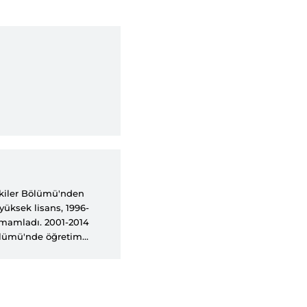
işkiler Bölümü'nden
üksek lisans, 1996-
tamamladı. 2001-2014
 Bölümü'nde öğretim
ü müdür yardımcılığı ve
-2014 arasında
ynı dönemde
irimi koordinatörü