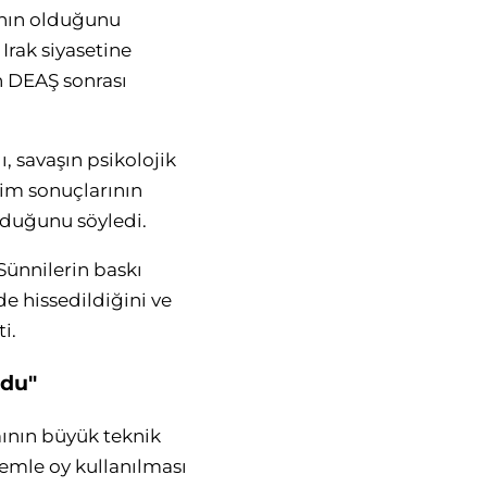
ının olduğunu
Irak siyasetine
n DEAŞ sonrası
, savaşın psikolojik
çim sonuçlarının
olduğunu söyledi.
 Sünnilerin baskı
de hissedildiğini ve
i.
ldu"
mının büyük teknik
stemle oy kullanılması