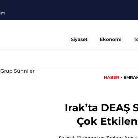
şim
Siyaset
Ekonomi
T
-
HABER
EMRAH
Irak’ta DEAŞ 
Çok Etkile
Siyaset, Ekonomi ve Toplum Araştı