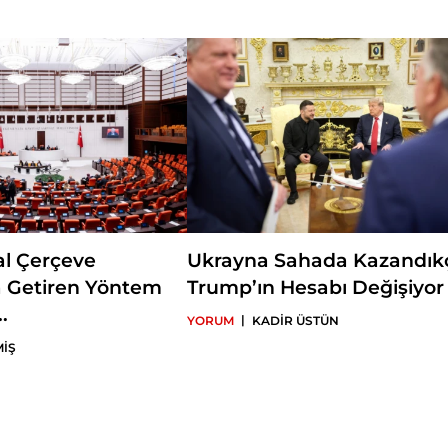
olarak çalıştı. Ankara Sosyal Bilimler Üniversitesi Siyasal Bilgiler Fak
İlişkiler Bölümü'nde öğretim üyesi olan Ataman aynı zamanda SET
yayımlanan Insight Turkey dergisi editörlüğü görevlerini de yürütm
siyaseti ve Türkiye dış politikası konularında yurt içi ve yurt dışın
Türkçe ve İngilizce dergiye ve derleme kitaba makaleleriyle katkı
Dünya Çatışma Bölgeleri I-II, Türk Dış Politikası Yıllığı 2009 ve Küre
kitaplar ile Ortadoğu Yıllığı Dergisi'nin editörlerindendir. Daha çok T
Ortadoğu siyaseti konularında özellikle de Körfez ülkeleri hakkınd
yapmaktadır.
al Çerçeve
Ukrayna Sahada Kazandık
 Getiren Yöntem
Trump’ın Hesabı Değişiyor
.
|
YORUM
KADİR ÜSTÜN
MİŞ