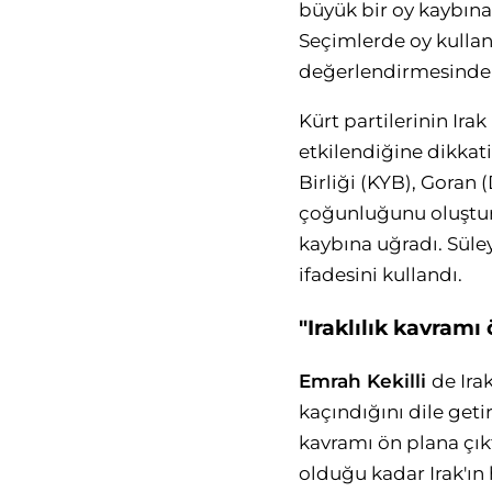
büyük bir oy kaybın
Seçimlerde oy kullan
değerlendirmesinde
Kürt partilerinin Ir
etkilendiğine dikkat
Birliği (KYB), Goran 
çoğunluğunu oluşturd
kaybına uğradı. Süle
ifadesini kullandı.
"Iraklılık kavramı 
Emrah Kekilli
de Ira
kaçındığını dile getire
kavramı ön plana çık
olduğu kadar Irak'ın