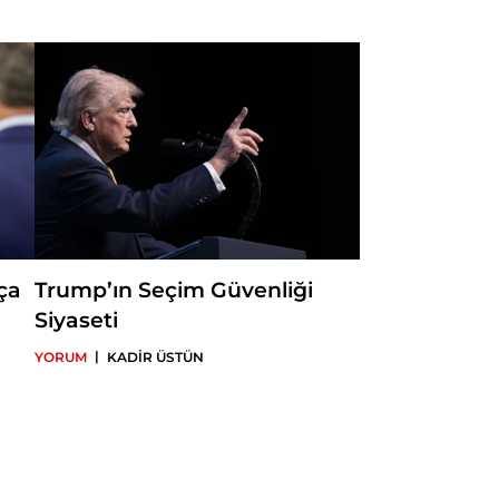
ültesi Uluslararası
A tarafından
ektedir. Ortadoğu
da yayımlanan pek çok
da bulunan Ataman,
sel Güç ve Refah adlı
ürk dış politikası ve
a akademik çalışmalar
ça
Trump’ın Seçim Güvenliği
Siyaseti
|
YORUM
KADİR ÜSTÜN