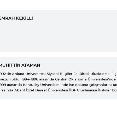
EMRAH KEKİLLİ
MUHİTTİN ATAMAN
1992'de Ankara Üniversitesi Siyasal Bilgiler Fakültesi Uluslararası İl
mezun oldu. 1994-1996 arasında Central Oklahoma Üniversitesi'nde y
1999 arasında Kentucky Üniversitesi'nde ise doktora çalışmalarını 
arasında Abant İzzet Baysal Üniversitesi İİBF Uluslararası İlişkiler
üyesi olarak görev yaptı. Bu süre zarfında bölüm başkanlığı, enstit
dergi editörlükleri gibi idari ve akademik görevlerde bulundu. 2012
Üniversitelerarası Kurul (ÜAK) genel sekreteri olarak görev yaptı. A
Yükseköğretim Kurulunda (YÖK) başkan danışmanı ve Dış İlişkiler B