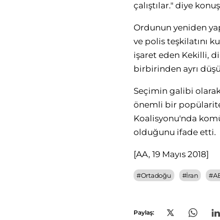
çalıştılar." diye konuş
Ordunun yeniden yapı
ve polis teşkilatını 
işaret eden Kekilli, 
birbirinden ayrı düş
Seçimin galibi olarak
önemli bir popülarit
Koalisyonu'nda komüni
olduğunu ifade etti.
[AA, 19 Mayıs 2018]
#
Ortadoğu
#
İran
#
A
Paylaş: