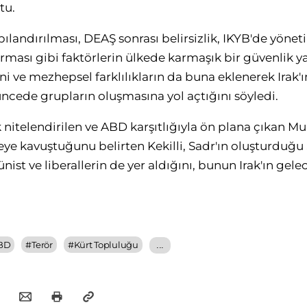
tu.
landırılması, DEAŞ sonrası belirsizlik, IKYB'de yönet
kurması gibi faktörlerin ülkede karmaşık bir güvenlik 
dini ve mezhepsel farklılıkların da buna eklenerek Irak'
üncede grupların oluşmasına yol açtığını söyledi.
 nitelendirilen ve ABD karşıtlığıyla ön plana çıkan M
eye kavuştuğunu belirten Kekilli, Sadr'ın oluşturduğu
st ve liberallerin de yer aldığını, bunun Irak'ın gelece
BD
#
Terör
#
Kürt Topluluğu
...