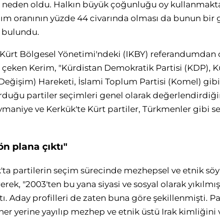
a neden oldu. Halkın büyük çoğunluğu oy kullanmakta
ım oranının yüzde 44 civarında olması da bunun bir g
 bulundu.
ak Kürt Bölgesel Yönetimi'ndeki (IKBY) referandumdan 
i çeken Kerim, "Kürdistan Demokratik Partisi (KDP), K
(Değişim) Hareketi, İslami Toplum Partisi (Komel) gibi
uğu partiler seçimleri genel olarak değerlendirdiğ
ymaniye ve Kerkük'te Kürt partiler, Türkmenler gibi se
ön plana çıktı"
k'ta partilerin seçim sürecinde mezhepsel ve etnik s
rek, "2003'ten bu yana siyasi ve sosyal olarak yıkılmış bi
tı. Aday profilleri de zaten buna göre şekillenmişti. 
 her yerine yayılıp mezhep ve etnik üstü Irak kimliğin