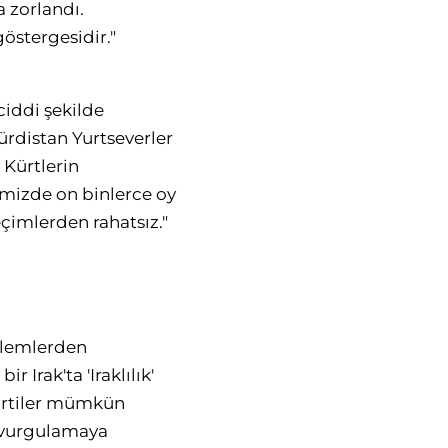
 zorlandı.
östergesidir."
ciddi şekilde
ürdistan Yurtseverler
 Kürtlerin
imizde on binlerce oy
çimlerden rahatsız."
öylemlerden
r Irak'ta 'Iraklılık'
Partiler mümkün
i vurgulamaya