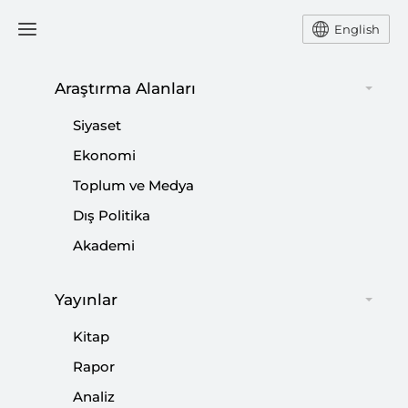
English
Araştırma Alanları
#
SEÇİM SONUÇLARI
Siyaset
Ekonomi
Toplum ve Medya
Dış Politika
Kayyum ile Terör Arasında HDP
Akademi
Belediyeciliği
|
YORUM
HÜSEYİN ALPTEKİN
Yayınlar
Kitap
Rapor
Analiz