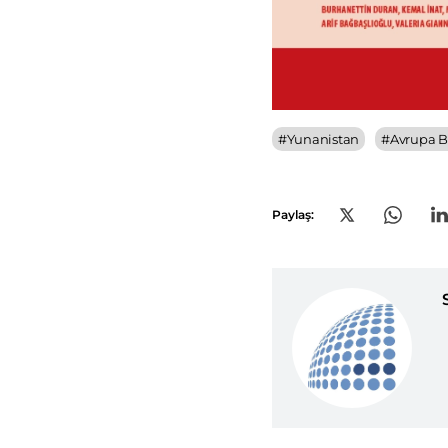
#
Yunanistan
#
Avrupa Bi
Paylaş: