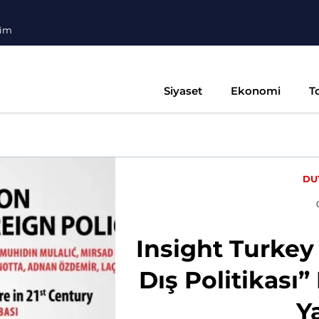
şim
Siyaset
Ekonomi
T
DU
Insight Turkey
Dış Politikası” 
Y