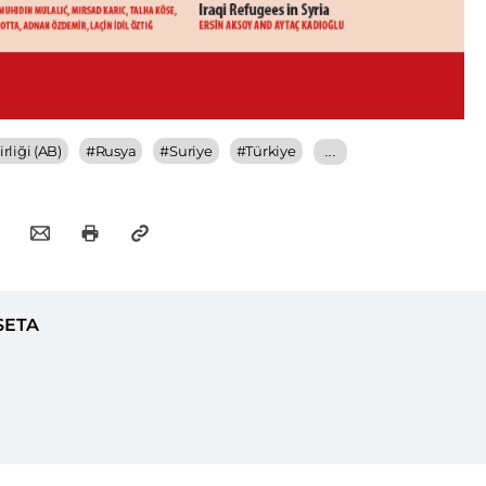
rliği (AB)
#
Rusya
#
Suriye
#
Türkiye
...
SETA