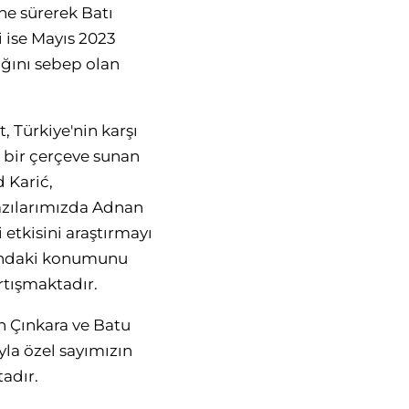
öne sürerek Batı
 ise Mayıs 2023
ığını sebep olan
 Türkiye'nin karşı
 bir çerçeve sunan
 Karić,
yazılarımızda Adnan
etkisini araştırmayı
sındaki konumunu
rtışmaktadır.
n Çınkara ve Batu
yla özel sayımızın
adır.