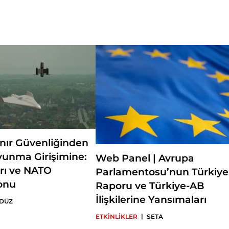
ınır Güvenliğinden
vunma Girişimine:
Web Panel | Avrupa
rı ve NATO
Parlamentosu’nun Türkiye
onu
Raporu ve Türkiye-AB
İlişkilerine Yansımaları
 DÜZ
|
ETKİNLİKLER
SETA