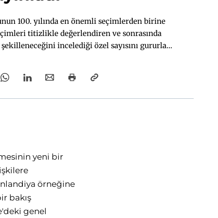
nun 100. yılında en önemli seçimlerden birine
çimleri titizlikle değerlendiren ve sonrasında
 şekilleneceğini incelediği özel sayısını gururla
tartışmaların okuyucularımıza faydalı olacağını
or ve inanıyoruz.
esinin yeni bir
işkilere
Finlandiya örneğine
ir bakış
'deki genel