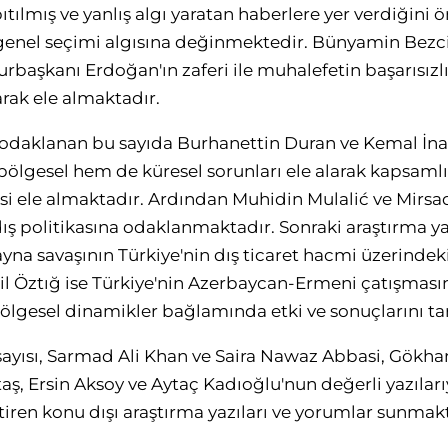
pıtılmış ve yanlış algı yaratan haberlere yer verdiğini 
genel seçimi algısına değinmektedir. Bünyamin Bezci
rbaşkanı Erdoğan'ın zaferi ile muhalefetin başarısızl
arak ele almaktadır.
a odaklanan bu sayıda Burhanettin Duran ve Kemal İnat,
ölgesel hem de küresel sorunları ele alarak kapsamlı
si ele almaktadır. Ardından Muhidin Mulalić ve Mirsad
dış politikasına odaklanmaktadır. Sonraki araştırma 
na savaşının Türkiye'nin dış ticaret hacmi üzerindeki 
dil Öztığ ise Türkiye'nin Azerbaycan-Ermeni çatışma
bölgesel dinamikler bağlamında etki ve sonuçlarını ta
 sayısı, Sarmad Ali Khan ve Saira Nawaz Abbasi, Gökha
ş, Ersin Aksoy ve Aytaç Kadıoğlu'nun değerli yazıları
iren konu dışı araştırma yazıları ve yorumlar sunmakt