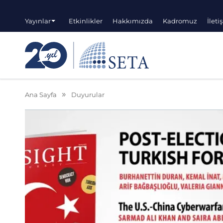
Yayınlar
Etkinlikler
Hakkımızda
Kadromuz
İleti
Ana Sayfa
Duyurular