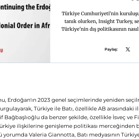
Türkiye Cumhuriyeti'nin kuruluşu
tanık olurken, Insight Turkey, se
Türkiye'nin dış politikasının nasıl
sunarken, bu konudaki ufuk açıcı 
umuy
Paylaş:
u, Erdoğan'ın 2023 genel seçimlerinde yeniden seçilm
rgulayarak, Türkiye ile Batı, özellikle AB arasındaki il
f Bağbaşlıoğlu da benzer şekilde, özellikle İsveç ve 
kiye ilişkilerine genişleme politikası merceğinden b
 yorumda Valeria Giannotta, Batı medyasının Türkiye