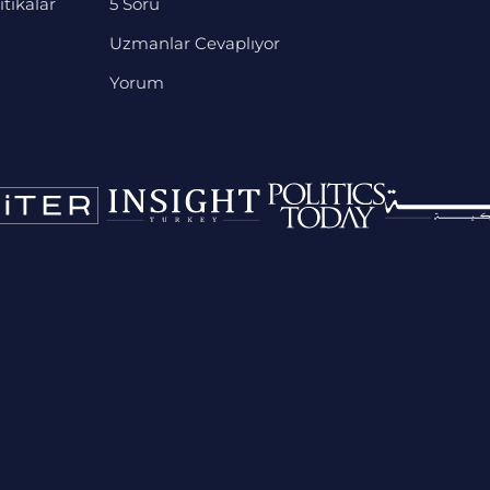
itikalar
5 Soru
Uzmanlar Cevaplıyor
Yorum