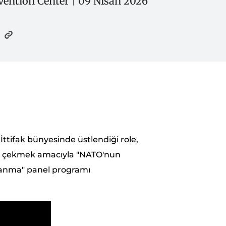
ention Center | 09 Nisan 2026
 İttifak bünyesinde üstlendiği role,
at çekmek amacıyla "NATO'nun
umlanma" panel programı