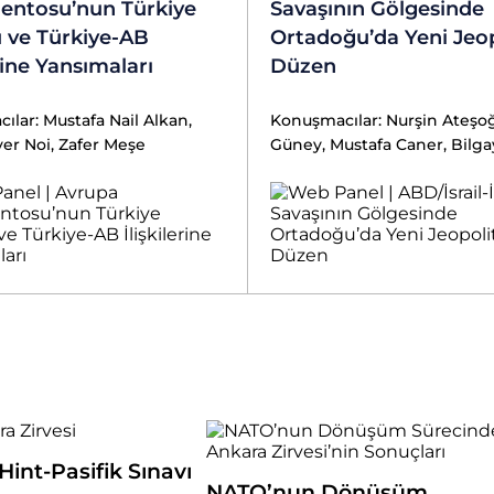
entosu’nun Türkiye
Savaşının Gölgesinde
 ve Türkiye-AB
Ortadoğu’da Yeni Jeop
erine Yansımaları
Düzen
lar: Mustafa Nail Alkan,
Konuşmacılar: Nurşin Ateşo
er Noi, Zafer Meşe
Güney, Mustafa Caner, Bil
int-Pasifik Sınavı
NATO’nun Dönüşüm