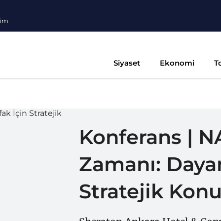
şim
Siyaset
Ekonomi
T
Konferans | 
Zamanı: Dayanı
Stratejik Ko