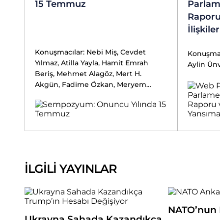
15 Temmuz
Parlam
Raporu
İlişkil
Konuşmacılar: Nebi Miş, Cevdet
Konuşmacı
Yılmaz, Atilla Yayla, Hamit Emrah
Aylin Ünv
Beriş, Mehmet Alagöz, Mert H.
Akgün, Fadime Özkan, Meryem
İlayda Atlas, Yusuf Alpaydın, Mahmut
Hakkı Akın
İLGİLİ YAYINLAR
NATO’nun H
Ukrayna Sahada Kazandıkça