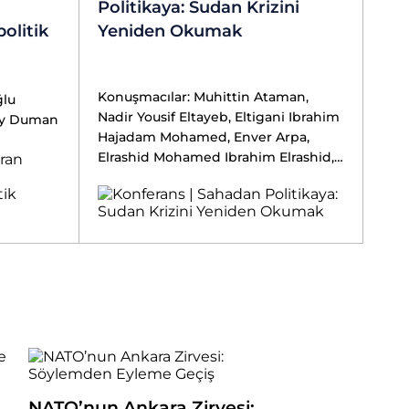
Politikaya: Sudan Krizini
olitik
Yeniden Okumak
Konuşmacılar: Muhittin Ataman,
ğlu
Nadir Yousif Eltayeb, Eltigani Ibrahim
gay Duman
Hajadam Mohamed, Enver Arpa,
Elrashid Mohamed Ibrahim Elrashid,
İsmail Mohamed Hamed Abubaker,
Emir Yasin Kekeç, Umut Çağrı Sarı
NATO’nun Ankara Zirvesi: