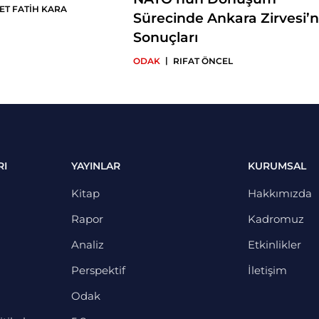
T FATİH KARA
Sürecinde Ankara Zirvesi’n
Sonuçları
|
ODAK
RIFAT ÖNCEL
RI
YAYINLAR
KURUMSAL
Kitap
Hakkımızda
Rapor
Kadromuz
Analiz
Etkinlikler
Perspektif
İletişim
Odak