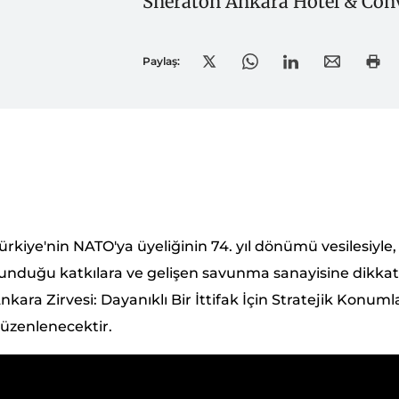
Sheraton Ankara Hotel & Conv
Paylaş:
ürkiye'nin NATO'ya üyeliğinin 74. yıl dönümü vesilesiyle,
unduğu katkılara ve gelişen savunma sanayisine dikk
nkara Zirvesi: Dayanıklı Bir İttifak İçin Stratejik Kon
üzenlenecektir.