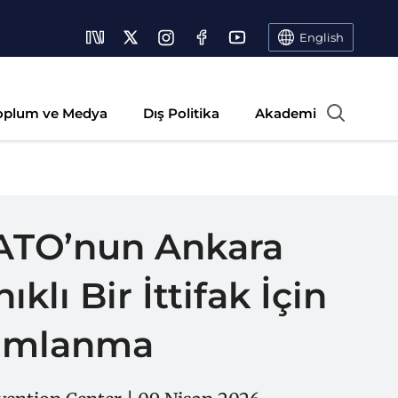
English
oplum ve Medya
Dış Politika
Akademi
NATO’nun Ankara
klı Bir İttifak İçin
numlanma