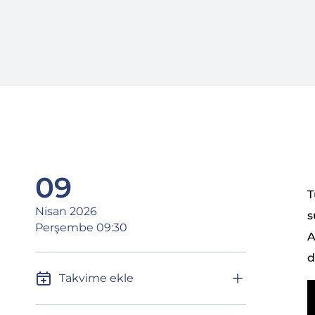
09
T
Nisan 2026
s
Perşembe 09:30
A
d
Takvime ekle