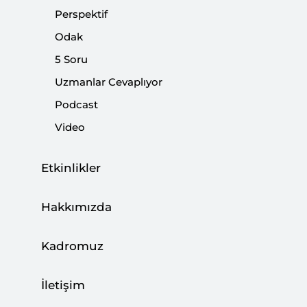
Perspektif
Web Panel: Küresel Gıda Güvenliği ve
Odak
Türkiye’nin Tarımı
5 Soru
ETKİNLİKLER
Uzmanlar Cevaplıyor
Podcast
Video
Kriter’in Haziran Sayısı Çıktı: NATO
Etkinlikler
Nereye?
|
STRATEJİ ARAŞTIRMALARI
SETA
Hakkımızda
Kadromuz
İletişim
Analiz: Küresel Trendler Çerçevesinde