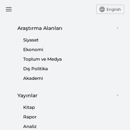
English
Araştırma Alanları
#
TARIM POLİTİKASI
Siyaset
Ekonomi
Toplum ve Medya
Dış Politika
Avrupa Yeşil Mutabakatı’nın Türkiye
Akademi
Tarım ve Tarım Dışı Sektör Politikalarına
Entegrasyonu
Yayınlar
|
RAPOR
FAHRİ YAVUZ
,
ELA ATIŞ
,
İLKAY DELLAL
...
Kitap
Rapor
Analiz