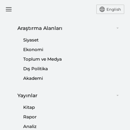
English
Araştırma Alanları
#
SEÇİM BARAJI
Siyaset
Ekonomi
Toplum ve Medya
Dış Politika
CHP’de Yeni Olan ne?
Akademi
|
YORUM
BAKİ LALEOĞLU
Yayınlar
Kitap
Rapor
Siyasi Partiler ve Seçim Kanunlarında
Analiz
Değişiklik Tartışması