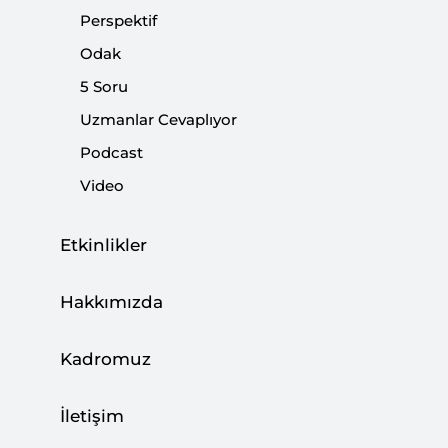
Perspektif
|
YORUM
HAZAL DURAN
Odak
5 Soru
Uzmanlar Cevaplıyor
Seçim Barajı Düşer mi?
Podcast
Video
|
VİDEO
BURHANETTİN DURAN
Etkinlikler
Seçim Sistemi Tartışmasında Yapılan
Hakkımızda
Yanlışlar
Kadromuz
|
YORUM
NEBİ MİŞ
İletişim