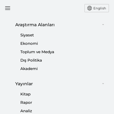
English
Araştırma Alanları
#
MISIR
Siyaset
Ekonomi
Toplum ve Medya
Dış Politika
Trump’ın Gazze Planının Bölgeye Etkileri
Akademi
Üzerine Bir Değerlendirme
Yayınlar
|
ODAK
MUHAMMED HÜSEYİN MERCAN
Kitap
Rapor
Analiz