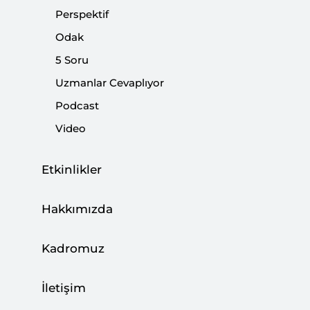
Trump’ın Filistinlileri Yerinden Etme
Perspektif
Planının Bağlamı ve Riskleri
Odak
|
ODAK
MAHMUT ALRANTİSİ
5 Soru
Uzmanlar Cevaplıyor
Podcast
Video
Hamas’ın Ateşkes Sürecindeki Hareket
Tarzı
Etkinlikler
|
ODAK
CAN ACUN
Hakkımızda
Kadromuz
Ürdün’ün Gazzelilerin Sürülmesi Teklifine
İletişim
Yönelik Yaklaşımı