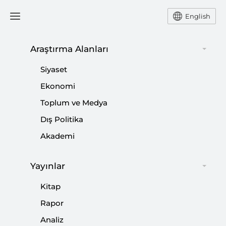
English
Araştırma Alanları
#
KUDÜS KRİZİ
Siyaset
Ekonomi
Toplum ve Medya
Dış Politika
Avrupa’nın Filistin Sessizliği
Akademi
|
AVRUPA ARAŞTIRMALARI
HACI MEHMET BOYRAZ
Yayınlar
Kitap
Rapor
Kriter’in Haziran Sayısı Çıktı: 150 Yıllık
Analiz
Rüya, Taksim Camii Açıldı