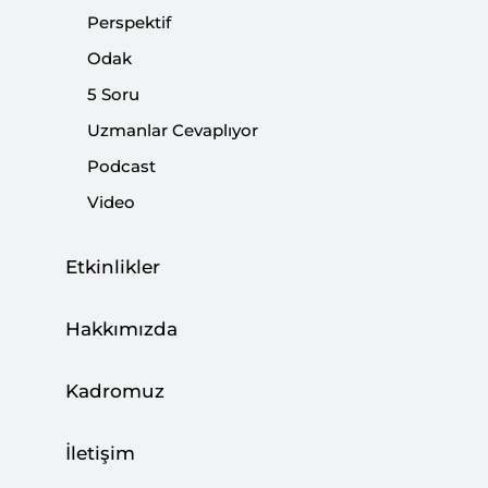
Perspektif
|
DUYURULAR
SETA
Odak
5 Soru
Uzmanlar Cevaplıyor
Erdoğan ile Biden görüşmesi yaklaşırken..
Podcast
Video
|
YORUM
BURHANETTİN DURAN
Etkinlikler
İsrail’i Kim Durduracak?
Hakkımızda
|
YORUM
ALİ ASLAN
Kadromuz
İletişim