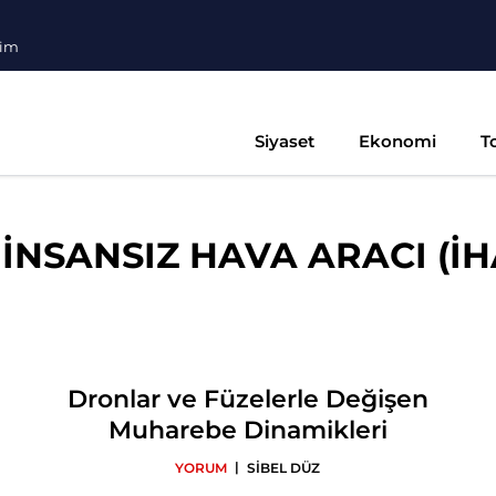
şim
Siyaset
Ekonomi
T
İNSANSIZ HAVA ARACI (İH
Dronlar ve Füzelerle Değişen
Muharebe Dinamikleri
|
YORUM
SİBEL DÜZ