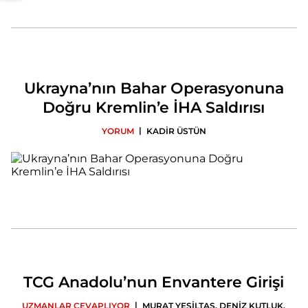
Ukrayna’nın Bahar Operasyonuna
Doğru Kremlin’e İHA Saldırısı
|
YORUM
KADİR ÜSTÜN
TCG Anadolu’nun Envantere Girişi
|
UZMANLAR CEVAPLIYOR
MURAT YEŞİLTAŞ
,
DENİZ KUTLUK
,