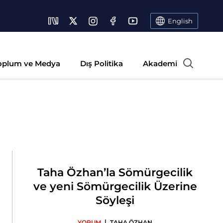
English
oplum ve Medya
Dış Politika
Akademi
Taha Özhan’la Sömürgecilik
ve yeni Sömürgecilik Üzerine
Söyleşi
|
YORUM
TAHA ÖZHAN