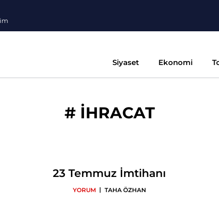
şim
Siyaset
Ekonomi
T
#
İHRACAT
23 Temmuz İmtihanı
|
YORUM
TAHA ÖZHAN