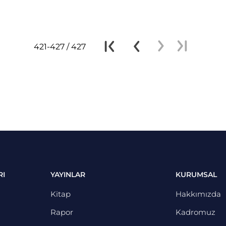
421-427 / 427
RI
YAYINLAR
KURUMSAL
Kitap
Hakkımızda
Rapor
Kadromuz