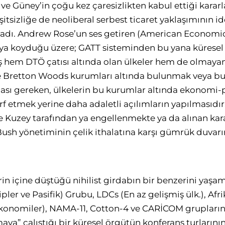
 ve Güney’in çoğu kez çaresizlikten kabul ettiği kara
şitsizliğe de neoliberal serbest ticaret yaklaşımının id
ımadı. Andrew Rose’un ses getiren (American Economi
a koyduğu üzere; GATT sisteminden bu yana küresel 
 hem DTÖ çatısı altında olan ülkeler hem de olmayan
e Bretton Woods kurumları altında bulunmak veya b
ası gereken, ülkelerin bu kurumlar altında ekonomi-po
rf etmek yerine daha adaletli açılımların yapılmasıdır
uzey tarafından ya engellenmekte ya da alınan karar
Bush yönetiminin çelik ithalatına karşı gümrük duvarı
in içine düştüğü nihilist girdabın bir benzerini yaşam
pler ve Pasifik) Grubu, LDCs (En az gelişmiş ülk.), Af
Ekonomiler), NAMA-11, Cotton-4 ve CARİCOM grupların
maya” çalıştığı bir küresel örgütün konferans turların