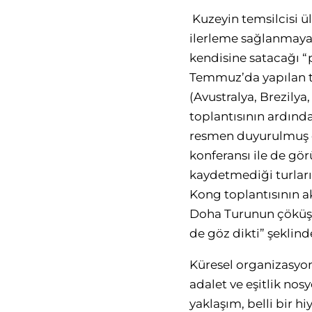
Kuzeyin temsilcisi ü
ilerleme sağlanmayaca
kendisine satacağı “
Temmuz’da yapılan to
(Avustralya, Brezilya
toplantısının ardınd
resmen duyurulmuş ol
konferansı ile de gör
kaydetmediği turlar
Kong toplantısının a
Doha Turunun çöküşün
de göz dikti” şekli
Küresel organizasyonl
adalet ve eşitlik nos
yaklaşım, belli bir h