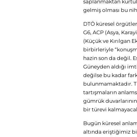
saplanmaktan kurtula
gelmiş olması bu nihi
DTÖ küresel örgütler
G6, ACP (Asya, Karayi
(Küçük ve Kırılgan E
birbirleriyle “konuşm
hazin son da değil. 
Güneyden aldığı imti
değilse bu kadar fark
bulunmamaktadır. Tı
tartışmaların anlamsı
gümrük duvarlarının 
bir türevi kalmayacak
Bugün küresel anlamd
altında eriştiğimiz b