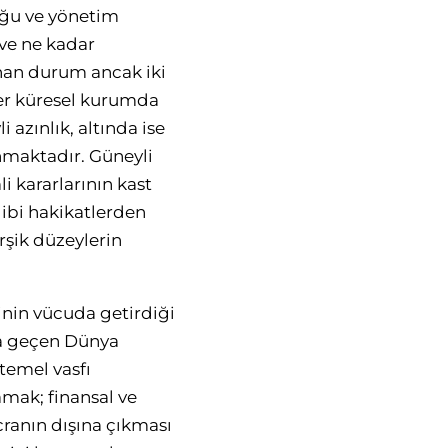
uğu ve yönetim
 ve ne kadar
anan durum ancak iki
 her küresel kurumda
 azınlık, altında ise
nmaktadır. Güneyli
 kararlarının kast
gibi hakikatlerden
rşik düzeylerin
inin vücuda getirdiği
ta geçen Dünya
temel vasfı
amak; finansal ve
cranın dışına çıkması