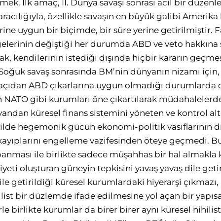
tmek. İlk amaç, II. Dünya savaşı sonrası acil bir düzen
racılığıyla, özellikle savaşın en büyük galibi Amerik
ine uygun bir biçimde, bir süre yerine getirilmiştir.
lerinin değiştiği her durumda ABD ve veto hakkına s
rak, kendilerinin istediği dışında hiçbir kararın geçm
 Soğuk savaş sonrasında BM’nin dünyanın nizamı için
r açıdan ABD çıkarlarına uygun olmadığı durumlarda d
NATO gibi kurumları öne çıkartılarak müdahalelerd
andan küresel finans sistemini yöneten ve kontrol al
ilde hegemonik gücün ekonomi-politik vasıflarının d
 kayıplarını engelleme vazifesinden öteye geçmedi. 
nması ile birlikte sadece müşahhas bir hal almakla 
eti oluşturan güneyin tepkisini yavaş yavaş dile geti
ile getirildiği küresel kurumlardaki hiyerarşi çıkmazı,
ilist bir düzlemde ifade edilmesine yol açan bir yapıs
e birlikte kurumlar da birer birer aynı küresel nihilis