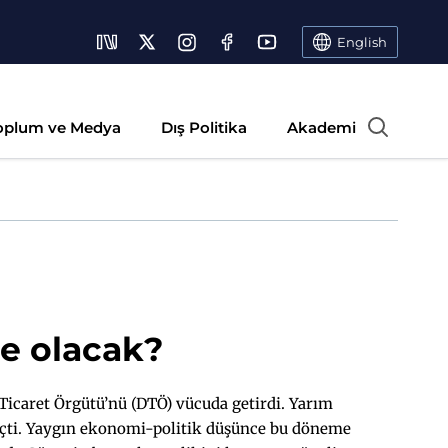
English
oplum ve Medya
Dış Politika
Akademi
ne olacak?
 Ticaret Örgütü’nü (DTÖ) vücuda getirdi. Yarım
çti. Yaygın ekonomi-politik düşünce bu döneme