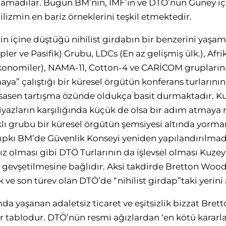
madılar. Bugün BM’nin, IMF’in ve DTÖ’nün Güney için
lizmin en bariz örneklerini teşkil etmektedir.
in içine düştüğü nihilist girdabın bir benzerini yaşam
pler ve Pasifik) Grubu, LDCs (En az gelişmiş ülk.), Afr
konomiler), NAMA-11, Cotton-4 ve CARİCOM gruplarını
aya” çalıştığı bir küresel örgütün konferans turlarını
Esasen tartışma özünde oldukça basit durmaktadır. Ku
yazların karşılığında küçük de olsa bir adım atmaya n
lı grubu bir küresel örgütün şemsiyesi altında yormanı
pkı BM’de Güvenlik Konseyi yeniden yapılandırılma
z olması gibi DTÖ Turlarının da işlevsel olması Kuzey
gevşetilmesine bağlıdır. Aksi takdirde Bretton Wood
 ve son türev olan DTÖ’de “nihilist girdap”taki yerini 
a yaşanan adaletsiz ticaret ve eşitsizlik bizzat Bre
ir tablodur. DTÖ’nün resmi ağızlardan ‘en kötü kararlar