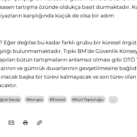
Esasen tartışma özünde oldukça basit durmaktadır. Ku
yazların karşılığında küçük de olsa bir adım
? Eğer değilse bu kadar farklı grubu bir küresel örgü
rşılığı bulunmamaktadır. Tıpkı BM’de Güvenlik Konse
pılan bütün tartışmaların anlamsız olması gibi DTÖ Tu
arının ve gümrük duvarlarının gevşetilmesine bağlıdı
nacak başka bir türevi kalmayacak ve son türev olan 
acaktır.
ğuk Savaş
#
Avrupa
#
İhracat
#
Kürt Topluluğu
...