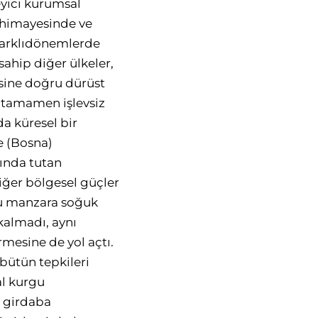
leyici kurumsal
a himayesinde ve
 Farklıdönemlerde
ahip diğer ülkeler,
esine doğru dürüst
, tamamen işlevsiz
a küresel bir
e (Bosna)
tında tutan
iğer bölgesel güçler
Bu manzara soğuk
kalmadı, aynı
rmesine de yol açtı.
 bütün tepkileri
al kurgu
t girdaba