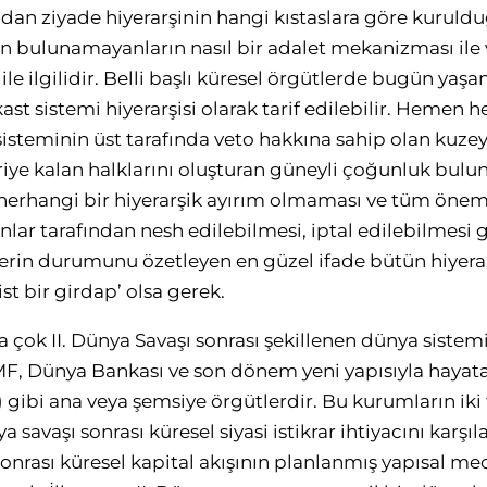
dan ziyade hiyerarşinin hangi kıstaslara göre kuruld
ilen bulunamayanların nasıl bir adalet mekanizması ile
le ilgilidir. Belli başlı küresel örgütlerde bugün yaş
 kast sistemi hiyerarşisi olarak tarif edilebilir. Hemen
sisteminin üst tarafında veto hakkına sahip olan kuzeyli
ye kalan halklarını oluşturan güneyli çoğunluk bulu
herhangi bir hiyerarşik ayırım olmaması ve tüm önemli
lar tarafından nesh edilebilmesi, iptal edilebilmesi 
lerin durumunu özetleyen en güzel ifade bütün hiyera
ist bir girdap’ olsa gerek.
a çok II. Dünya Savaşı sonrası şekillenen dünya sistem
 IMF, Dünya Bankası ve son dönem yeni yapısıyla haya
 gibi ana veya şemsiye örgütlerdir. Bu kurumların iki 
savaşı sonrası küresel siyasi istikrar ihtiyacını karşıl
 sonrası küresel kapital akışının planlanmış yapısal me