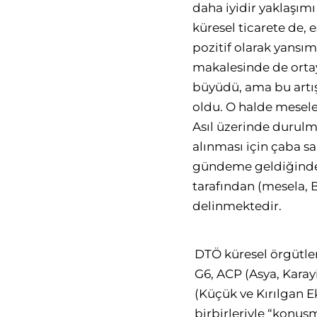
daha iyidir yaklaşımı
küresel ticarete de, e
pozitif olarak yans
makalesinde de ortay
büyüdü, ama bu artış
oldu. O halde mesel
Asıl üzerinde durulm
alınması için çaba sa
gündeme geldiğinde K
tarafından (mesela, 
delinmektedir.
DTÖ küresel örgütler
G6, ACP (Asya, Karayi
(Küçük ve Kırılgan 
birbirleriyle “konuş