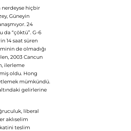
 nerdeyse hiçbir
uzey, Güneyin
yanaşmıyor. 24
u da “çöktü”. G-6
in 14 saat süren
iminin de olmadığı
gelen, 2003 Cancun
n, ilerleme
nmiş oldu. Hong
 özetlemek mümkündü.
tındaki gelirlerine
ruculuk, liberal
er aklıselim
katini teslim