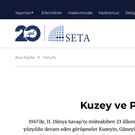
Yayınlar
Etkinlikler
Hakkımızda
Kadromuz
İleti
Ana Sayfa
Yorum
Kuzey ve P
1947’de, II. Dünya Savaşı’nı müteakiben 23 ülke
yüzyıldır devam eden görüşmeler Kuzeyin, Güneyi