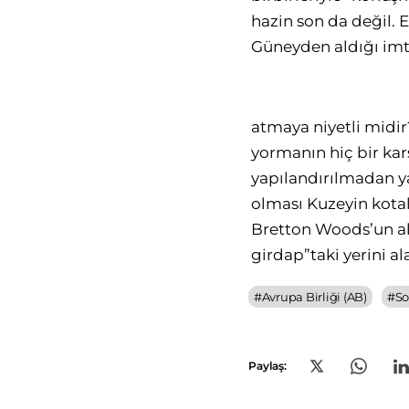
hazin son da değil. 
Güneyden aldığı imti
atmaya niyetli midir
yormanın hiç bir ka
yapılandırılmadan ya
olması Kuzeyin kotal
Bretton Woods’un alı
girdap”taki yerini al
#
Avrupa Birliği (AB)
#
So
Paylaş: