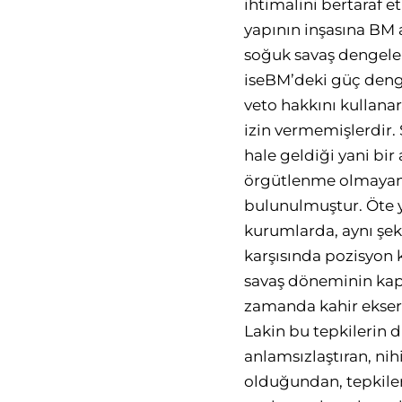
ihtimalini bertaraf e
yapının inşasına BM a
soğuk savaş dengeler
iseBM’deki güç denge
veto hakkını kullana
izin vermemişlerdir.
hale geldiği yani bi
örgütlenme olmayan 
bulunulmuştur. Öte y
kurumlarda, aynı şek
karşısında pozisyon
savaş döneminin kapa
zamanda kahir ekseriy
Lakin bu tepkilerin d
anlamsızlaştıran, nih
olduğundan, tepkilerl