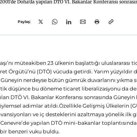
m 2001’de Doha’da yapılan DTÖ VI. Bakanlar Konferansı sonras
 Ülkelerin (GÜ) tarım sektörüne verdikleri ihracat sübvansiyon
evre’de yapılan DTÖ mini-bakanlar toplantısında, son 5 sened
Paylaş:
vaşı’nı müteakiben 23 ülkenin başlattığı uluslararası t
et Örgütü’nü (DTÖ) vücuda getirdi. Yarım yüzyıldır
Güneyin nerdeyse bütün gümrük duvarlarını yıkma sür
tik düşünce bu döneme ticaret liberalizasyonu da de
lan DTÖ VI. Bakanlar Konferansı sonrasında Güneyin 
öylemsel adımlar atıldı.Özellikle Gelişmiş Ülkelerin (
bvansiyonları ve iç desteklerini azaltmaya yönelik ilk g
 Cenevre’de yapılan DTÖ mini-bakanlar toplantısında
bir benzeri vuku buldu.