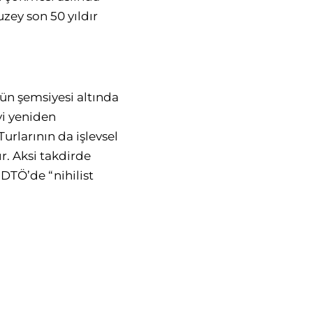
zey son 50 yıldır
tün şemsiyesi altında
yi yeniden
rlarının da işlevsel
r. Aksi takdirde
DTÖ’de “nihilist