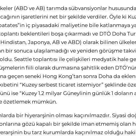
lkeler (ABD ve AB) tarımda sübvansiyonlar hususunda
ğının işaretlerini net bir şekilde verdiler. Öyle ki K
patates”in iç piyasadaki maliyetine bile katlanmaya 
plantı beklentileri boşa çıkarmadı ve DTÖ Doha Tur
, Hindistan, Japonya, AB ve ABD) olarak bilinen ülkeler
an bir sonuca ulaşılamadığı ve yeniden görüşme takv
du. Seattle toplantısı ile çelişkileri medyatik hale 
üşmelerin fiili olarak durmasına şahitlik eden DTÖ’nü
ına geçen seneki Hong Kong’tan sonra Doha da ekle
kıbetini “Kuzey serbest ticaret istemiyor” şeklinde
ü ise “Kuzey 1.2 milyar Güneylinin günlük 1 doların al
nde özetlemek mümkün.
arda bir hiyerarşinin olması kaçınılmazdır. Siyasi doğ
yonlarına gözü kapalı bir şekilde iman etmemiş olan h
iyerarşinin bu tarz kurumlarda kaçınılmaz olduğu haki