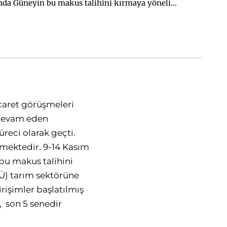
ında Güneyin bu makus talihini kırmaya yönelik
ları ve iç desteklerini azaltmaya yönelik ilk
ir yaşanan tıkanmanın bir benzeri vuku buldu.
icaret görüşmeleri
 devam eden
eci olarak geçti.
mektedir. 9-14 Kasım
bu makus talihini
GÜ) tarım sektörüne
irişimler başlatılmış
, son 5 senedir