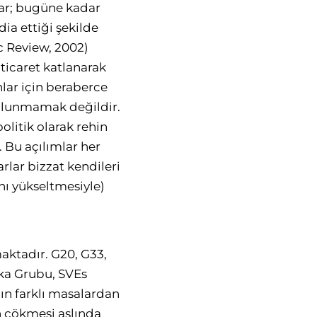
rlar; bugüne kadar
dia ettiği şekilde
c Review, 2002)
ticaret katlanarak
lar için beraberce
ulunmamak değildir.
litik olarak rehin
. Bu açılımlar her
lar bizzat kendileri
nı yükseltmesiyle)
aktadır. G20, G33,
rika Grubu, SVEs
ın farklı masalardan
ın çökmesi aslında