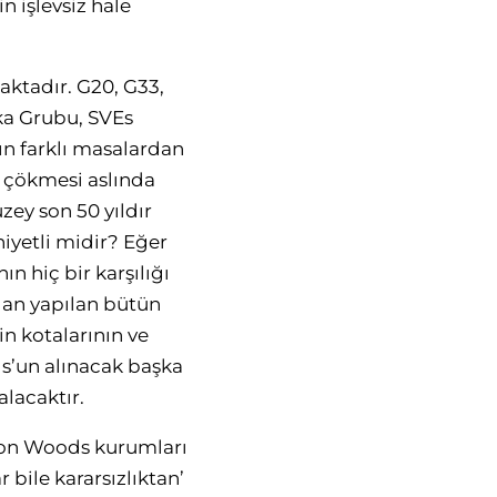
 işlevsiz hale
aktadır. G20, G33,
ika Grubu, SVEs
n farklı masalardan
n çökmesi aslında
zey son 50 yıldır
iyetli midir? Eğer
n hiç bir karşılığı
dan yapılan bütün
in kotalarının ve
s’un alınacak başka
alacaktır.
tton Woods kurumları
 bile kararsızlıktan’