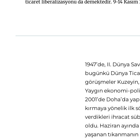
ticaret liberalizasyonu da demektedir. 9-14 Kası
ilk söylemsel adımlar atıldı.Özellikle Gelişmiş
girişimler başlatılmış oldu. Haziran ayında Cen
1947’de, II. Dünya Sa
bugünkü Dünya Ticar
görüşmeler Kuzeyin, 
Yaygın ekonomi-poli
2001’de Doha’da yapı
kırmaya yönelik ilk s
verdikleri ihracat sü
oldu. Haziran ayında
yaşanan tıkanmanın 