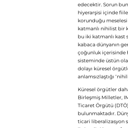
edecektir. Sorun bun
hiyerarşisi içinde fi
korunduğu meselesi i
katmanlı nihilist bir
bu iki katmanlı kast 
kabaca dünyanın geri
çoğunluk içerisinde 
sisteminde üstün olan
dolayı küresel örgüt
anlamsızlaştığı ‘nihil
Küresel örgütler dah
Birleşmiş Milletler,
Ticaret Örgütü (DTÖ)
bulunmaktadır. Dünya 
ticari liberalizasyon