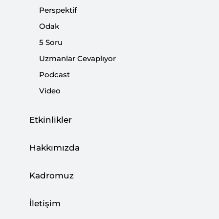
|
VİDEO
MURAT YEŞİLTAŞ
Perspektif
Odak
5 Soru
Uzmanlar Cevaplıyor
Nahçıvan Ziyareti Zengezur Koridoru İçin
Podcast
İlk Somut Adımdır
Video
|
VİDEO
FERHAT PİRİNÇÇİ
Etkinlikler
Hakkımızda
Karabağ Krizi | Bundan Sonra Ne Olacak?
Kadromuz
|
5 SORU
MURAT ASLAN
İletişim