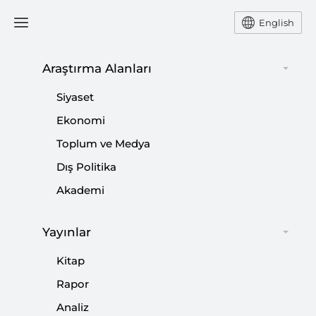
English
Araştırma Alanları
#
ERMENİSTAN BAŞBAKANI
Siyaset
Ekonomi
Toplum ve Medya
Dış Politika
Güney Kafkas İstikrarı İçin 3+3 Platformu
Akademi
Formülü
|
YORUM
MEHMET YÜCE
Yayınlar
Kitap
Rapor
Karabağ’daki Son Durum Ne?
Analiz