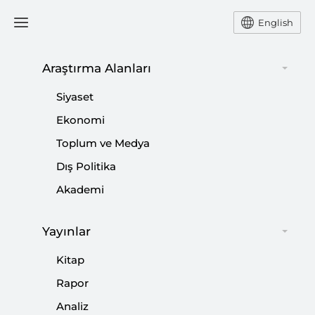
English
Araştırma Alanları
#
BAŞÖRTÜSÜ YASAĞI
Siyaset
Ekonomi
Toplum ve Medya
Dış Politika
Jakobenlerin Laiklikle İmtihanı
Akademi
|
ODAK
MERT HÜSEYİN AKGÜN
Yayınlar
Kitap
Rapor
Fransa’nın Başörtüsü Yasağı Paris
Analiz
Olimpiyatları’nda