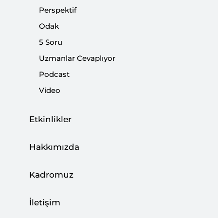
Perspektif
|
5 SORU
MERT HÜSEYİN AKGÜN
Odak
5 Soru
Uzmanlar Cevaplıyor
Podcast
Web Panel: Başörtüsü Özgürlüğü ve
Video
Anayasal Güvence Arayışı
ETKİNLİKLER
Etkinlikler
Hakkımızda
Kılıçdaroğlu Bütün Tuşlara Basıyor
Kadromuz
|
YORUM
BURHANETTİN DURAN
İletişim