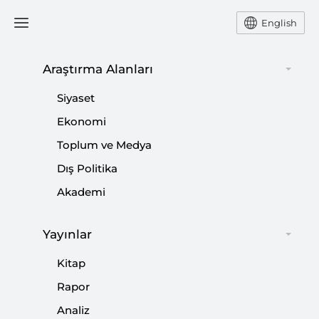
English
Araştırma Alanları
#
ASRIN FELAKETİ
Siyaset
Ekonomi
Toplum ve Medya
Dış Politika
Güçlü Ekip Hayat Kurtarır
Akademi
|
YORUM
ÖMER KARS
Yayınlar
Kitap
Zor Zamanlarda STK’lar
Rapor
Analiz
|
YORUM
ABDULKADİR ÇAY