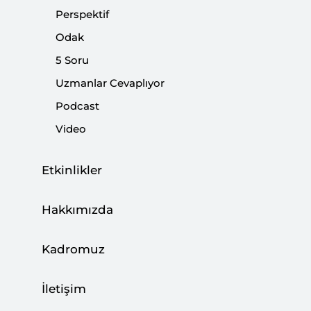
Perspektif
Odak
5 Soru
Uzmanlar Cevaplıyor
Asrın Felaketinde Dezenformasyon,
Podcast
Manipülasyon, Komplo Teorileri ve
Video
Dezenformasyonla Mücadele
|
YORUM
KIYMET SEZER GÜNGÖR
Etkinlikler
Hakkımızda
Coğrafya Kaderdir Ama Keder
Kadromuz
Olmamalıdır!
|
İletişim
YORUM
OKAN MÜDERRİSOĞLU