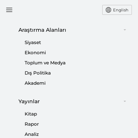
English
Araştırma Alanları
#
ABD İÇ SİYASETİ
Siyaset
Ekonomi
Toplum ve Medya
Dış Politika
Trump’ın Seçim Güvenliği Siyaseti
Akademi
|
YORUM
KADİR ÜSTÜN
Yayınlar
Kitap
Rapor
'Önce Yavaşça, Sonra Aniden': Yırtıcı
Analiz
Hegemonya ve Amerikan Gücünün