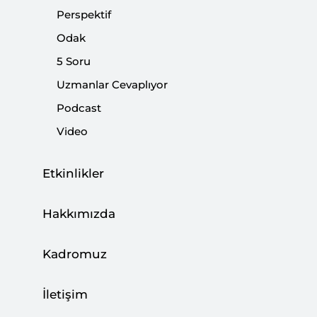
Perspektif
Aşınması
Odak
|
YORUM
KADİR ÜSTÜN
5 Soru
Uzmanlar Cevaplıyor
Podcast
Video
Epstein Dosyaları: Şeffaflık Vaadi, Siyasi
Gerçeklik ve Kasım Senaryoları
Etkinlikler
|
YORUM
KADİR ÜSTÜN
Hakkımızda
Kadromuz
'Herhangi Bir Pazar': Super Bowl'da
Ulusalcılıkla Çok Kültürlülüğün Savaşı
İletişim
|
YORUM
KADİR ÜSTÜN