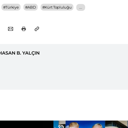
#
Türkiye
#
ABD
#
Kürt Topluluğu
...
HASAN B. YALÇIN