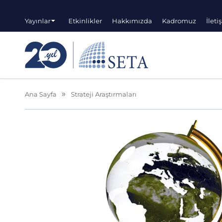
Yayınlar
Etkinlikler
Hakkımızda
Kadromuz
İleti
Ana Sayfa
Strateji Araştırmaları