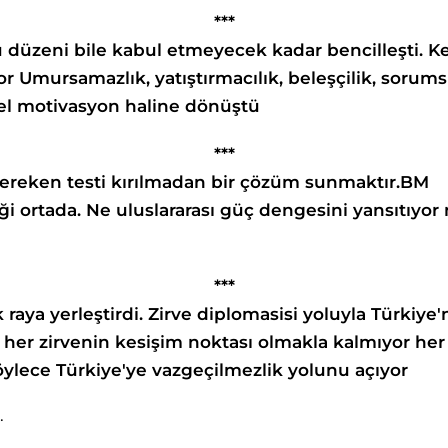
***
u düze
ni
bile kabul etmeyecek
kadar bencilleşti. 
or
Umursamazlık, yatıştırmacılık,
beleşçilik, sorums
el motivasyon
haline dönüştü
***
ereken
testi kırılmadan
bir çözüm sunmaktır.
BM
ği
ortada. Ne
uluslararası güç
dengesini yansıtıyor
***
k raya
yerleştirdi. Zirve diplomasisi
yoluyla Türkiye'
 her zirvenin
kesişim noktası olmakla
kalmıyor her 
ylece Türkiye'ye vazgeçilmezlik
yolunu açıyor
.