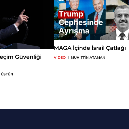
MAGA İçinde İsrail Çatlağı
eçim Güvenliği
|
VİDEO
MUHİTTİN ATAMAN
 ÜSTÜN