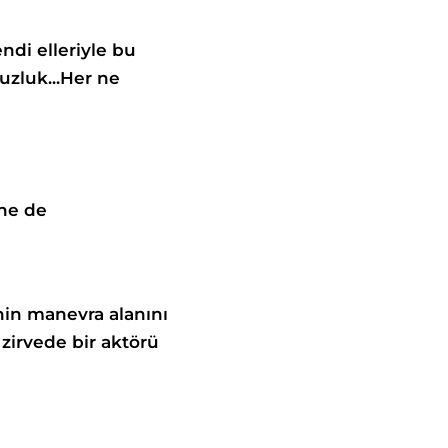
Kendi
elleriyle bu
uzluk...
Her ne
ne de
nin
manevra alanını
zirvede bir
aktörü