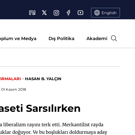
English
oplum ve Medya
Dış Politika
Akademi
-
TIRMALARI
HASAN B. YALÇIN
01 Kasım 2018
seti Sarsılırken
 liberalizm rayını terk etti. Merkantilist rayda
oşluklar doğuyor. Ve bu boşlukları doldurmaya aday