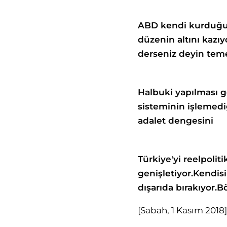
ABD kendi kurduğ
düzenin altını
kazıy
derseniz
deyin tem
Halbuki yapılması
g
sisteminin
işlemedi
adalet
dengesini
Türkiye'yi reelpoliti
genişletiyor.
Kendisi
dışarıda bırakıyor.
Bö
[Sabah, 1 Kasım 2018]