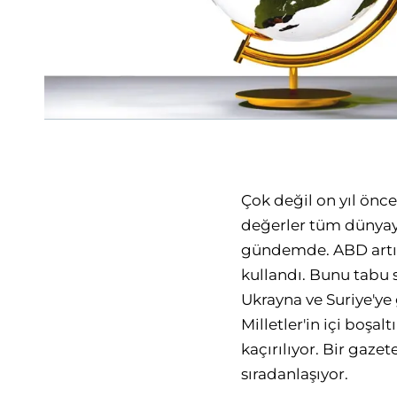
Çok değil on yıl önc
değerler tüm dünyayı
gündemde. ABD artık 
kullandı. Bunu tabu 
Ukrayna ve Suriye'ye
Milletler'in içi boşa
kaçırılıyor. Bir gaze
sıradanlaşıyor.