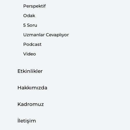
apolitik müdahalelere maruz kalmakla birlikte,
Perspektif
1950'den itibaren demokrasinin asli unsuru olan
Odak
"serbest" ve "dürüst" seçimler gerçekleştirilmiştir.
5 Soru
Uzmanlar Cevaplıyor
Paylaş:
Podcast
Video
Etkinlikler
Hakkımızda
Kadromuz
İletişim