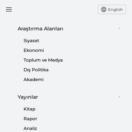
English
Ana Sayfa
Yorum
Araştırma Alanları
Siyaset
Bin Selman ve Lapid
Ekonomi
Toplum ve Medya
Ziyaretlerinin Ardından…
Dış Politika
-
YORUM
BURHANETTİN DURAN
Akademi
24 Haziran 2022
Yayınlar
Ankara, bölgede güvenlik ve istikrar sağlayan bir
denge unsuru olmayı arzu ediyor.
Kitap
Rapor
Paylaş:
Analiz