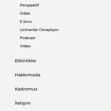
zamanla bu değerleri özümserler.
Perspektif
Odak
Paylaş:
5 Soru
Uzmanlar Cevaplıyor
Podcast
Video
Etkinlikler
Hakkımızda
Kadromuz
İttifaklar ortak tehditler karşısında kurulurlar.
İletişim
Güçlü ve sürdürülebilir ittifaklar ise ortak