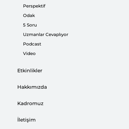
Perspektif
Odak
Paylaş:
5 Soru
Uzmanlar Cevaplıyor
Podcast
Video
Etkinlikler
Hakkımızda
Kadromuz
İkinci Dünya Savaşı
Almanya
Müslüman
Müslümanların İslamofobi karşısında
İletişim
çözüm arayışı