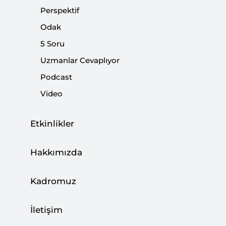
ediliyor? Dış aktörlerin seçim sürecindeki pozisyonları
Perspektif
neler?
Odak
5 Soru
Paylaş:
Uzmanlar Cevaplıyor
Podcast
Video
Etkinlikler
Hakkımızda
Kadromuz
İletişim
1.
Seçime giden Cezayir’de siyasi atmosfer