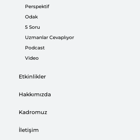
Perspektif
Paylaş:
Odak
5 Soru
Uzmanlar Cevaplıyor
Podcast
Video
Etkinlikler
Hakkımızda
İstihbarat camiasında yorum ve değerlendirme
Kadromuz
olarak bilinen iki kavram sadece işin erbabı
tarafından bilinir. Yorum geçmişteki somut
İletişim
hadiselerin ele alınması, değerlendirme ise