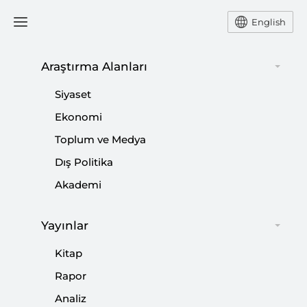
English
Araştırma Alanları
#
ABDULHAMİD DİBEYBE
Siyaset
Ekonomi
Toplum ve Medya
Dış Politika
Libya’da Zorlu Seçim: Tekale mi, Mişri mi?
Akademi
|
YORUM
BİLGEHAN ÖZTÜRK
Yayınlar
Kitap
Rapor
Libya’da Güç Mücadelesi | Askeri ve Siyasi
Analiz
Gelişmeler