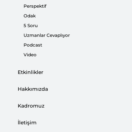
Perspektif
|
ODAK
BİLGEHAN ÖZTÜRK
Odak
5 Soru
Uzmanlar Cevaplıyor
2022’de Ortadoğu: Değişen Fazla Bir Şey
Podcast
Yok
Video
|
YORUM
MUHİTTİN ATAMAN
Etkinlikler
Hakkımızda
2022’nin Yorumu, 2023’ün
Kadromuz
Değerlendirmesi: Libya
|
İletişim
YORUM
MURAT ASLAN