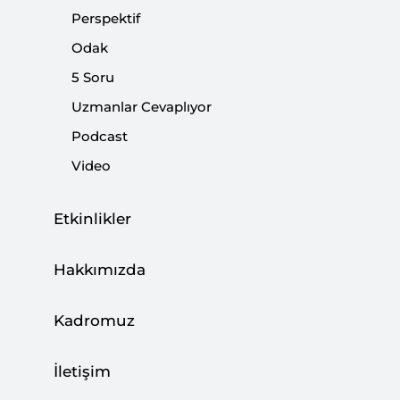
harcamalarını 2019'a göre yüzde 57 oranında artıran
Perspektif
Yunanistan askeri kapasitesini ve caydırıcılığını aynı
Odak
zamanda farklı yöntemlerle de geliştirmeye çalışıyor.
5 Soru
Uzmanlar Cevaplıyor
Paylaş:
Podcast
Video
Etkinlikler
Hakkımızda
Kadromuz
İletişim