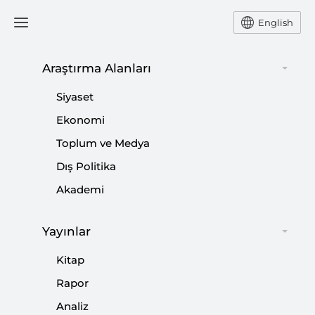
English
Araştırma Alanları
Siyaset
Ekonomi
Toplum ve Medya
Dış Politika
Akademi
Yayınlar
Abdülaziz Ahmet Yaşar
Kitap
Rapor
Abdülaziz Ahmet Yaşar, Yıldız Teknik Üniversitesi
Siyaset Bilimi ve Uluslararası İlişkiler Bölümü
Analiz