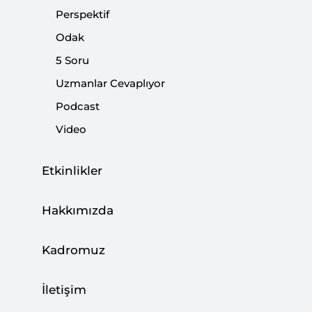
Perspektif
Paylaş:
Odak
5 Soru
Uzmanlar Cevaplıyor
Podcast
Video
Mısır’daki Saldırı Savaşın Yayılma Riskini
Gösteriyor
Etkinlikler
CAN ACUN
03 Ağustos 2026
Hakkımızda
Türkiye, Enerji Ticaret Merkezi Olma
Kadromuz
Hedefine İlerliyor
İletişim
BÜŞRA ZEYNEP ÖZDEMİR
27 Temmuz 2026