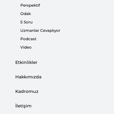
Perspektif
Odak
5 Soru
Mısır’daki Saldırı Savaşın Yayılma Riskini
Uzmanlar Cevaplıyor
Gösteriyor
Podcast
CAN ACUN
Video
03 Ağustos 2026
Etkinlikler
Türkiye, Enerji Ticaret Merkezi Olma
Hakkımızda
Hedefine İlerliyor
BÜŞRA ZEYNEP ÖZDEMİR
Kadromuz
27 Temmuz 2026
İletişim
Kalıcı Barış Neden Zor?