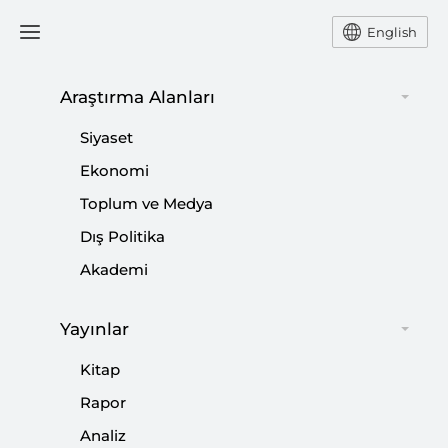
English
Araştırma Alanları
Türkiye’nin Birleşmiş Milletler
Siyaset
Reformu Girişimleri
Ekonomi
Toplum ve Medya
KILIÇ BUĞRA KANAT
Dış Politika
Akademi
SETA DC Araştırma Direktörü Kılıç Buğra Kanat,
Türkiye’nin Birleşmiş Milletler Reformu
konusundaki girişimleri hakkında
Yayınlar
değerlendirmelerde bulundu.
Kitap
Rapor
Paylaş:
Analiz