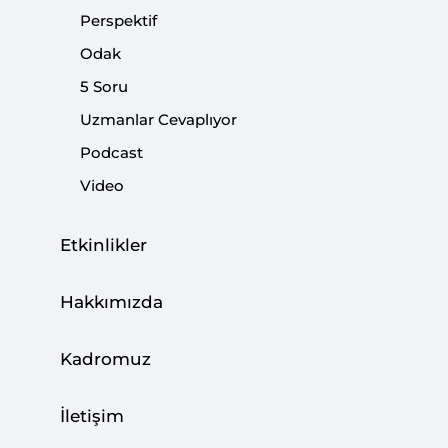
Perspektif
Odak
5 Soru
Uzmanlar Cevaplıyor
Mısır’daki Saldırı Savaşın Yayılma Riskini
Podcast
Gösteriyor
Video
CAN ACUN
03 Ağustos 2026
Etkinlikler
Hakkımızda
Türkiye, Enerji Ticaret Merkezi Olma
Hedefine İlerliyor
Kadromuz
BÜŞRA ZEYNEP ÖZDEMİR
27 Temmuz 2026
İletişim