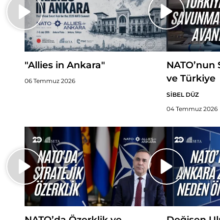
NATO’nun 
"Allies in Ankara"
ve Türkiye
06 Temmuz 2026
SİBEL DÜZ
04 Temmuz 2026
NATO’da Özerklik ve
Değişen Ulu