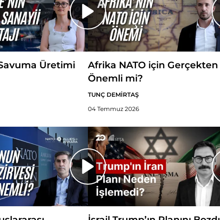
Savuma Üretimi
Afrika NATO için Gerçekten
Önemli mi?
TUNÇ DEMİRTAŞ
04 Temmuz 2026
slararası
İsrail Trump’ın Planını Bozd