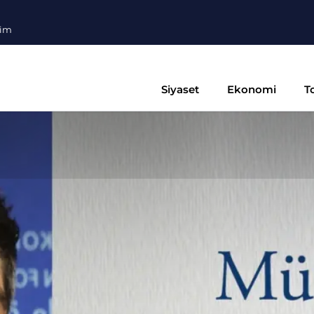
şim
Siyaset
Ekonomi
T