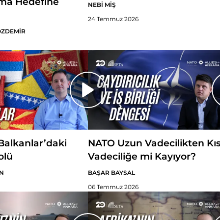
ma Hedefine
NEBİ MİŞ
24 Temmuz 2026
ÖZDEMİR
alkanlar’daki
NATO Uzun Vadecilikten Kı
olü
Vadeciliğe mi Kayıyor?
N
BAŞAR BAYSAL
06 Temmuz 2026