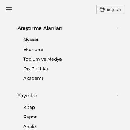
English
Araştırma Alanları
Siyaset Güçlü Olduğunda Ülke
Siyaset
Demokratikleşir
Ekonomi
Toplum ve Medya
TAHA ÖZHAN
Dış Politika
Akademi
SETA Genel Koordinatörü Taha Özhan gündeme
dair değerlendirmelerde bulundu.
Yayınlar
Paylaş:
Kitap
Rapor
Analiz