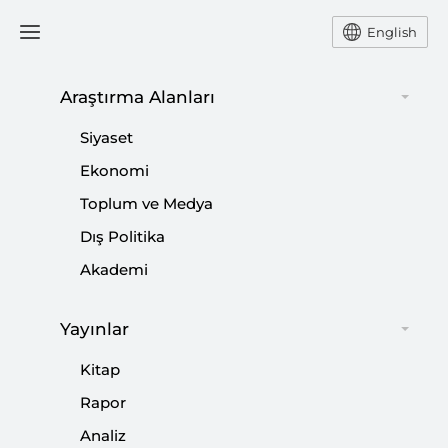
English
Araştırma Alanları
Siyaset
Seçmen Beka Meselesini Çok Net
Ekonomi
Bir Çerçeveden Görmeye Başladı
Toplum ve Medya
Dış Politika
NEBİ MİŞ
Akademi
SETA Siyaset Araştırmaları Direktörü Nebi Miş
yaklaşan yerel seçimlerin gündemi hakkında
Yayınlar
değerlendirmede bulundu.
Kitap
Rapor
Paylaş:
Analiz