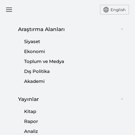
English
Araştırma Alanları
Paralel Yapı’yla Mücadelede Nasıl
Bir Denklem Kurulmalı?
Siyaset
Ekonomi
Toplum ve Medya
BURHANETTİN DURAN
Dış Politika
Burhanettin Duran, Paralel Yapı'yla mücadelenin
Akademi
Milli Güvenlik Siyaset Belgesi'ne tehdit olarak
işlenmesi için alınan tavsiye kararını değerlendirdi.
Yayınlar
Kitap
Paylaş:
Rapor
Analiz