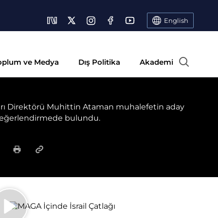
English
oplum ve Medya
Dış Politika
Akademi
ları Direktörü Muhittin Ataman muhalefetin aday
değerlendirmede bulundu.