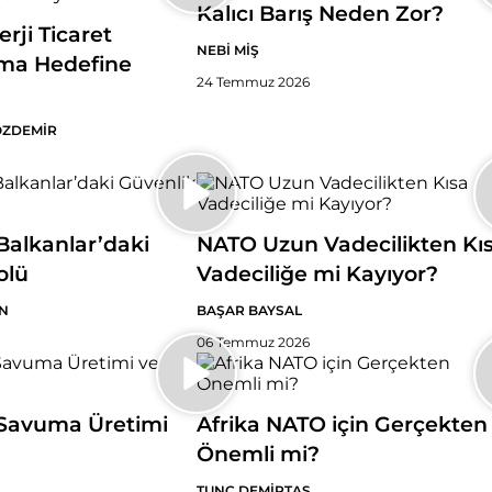
Kalıcı Barış Neden Zor?
erji Ticaret
NEBİ MİŞ
ma Hedefine
24 Temmuz 2026
ÖZDEMİR
alkanlar’daki
NATO Uzun Vadecilikten Kı
olü
Vadeciliğe mi Kayıyor?
N
BAŞAR BAYSAL
06 Temmuz 2026
Savuma Üretimi
Afrika NATO için Gerçekten
Önemli mi?
TUNÇ DEMİRTAŞ