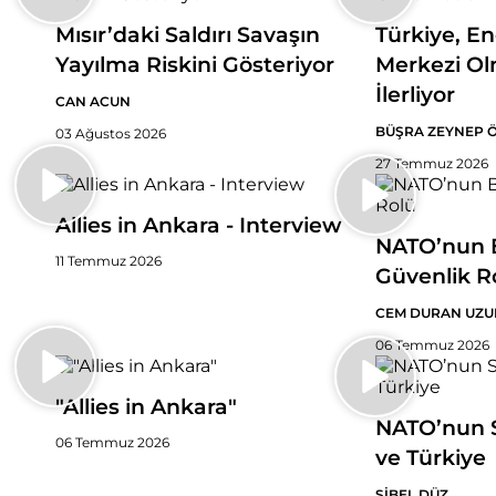
Mısır’daki Saldırı Savaşın
Türkiye, En
Yayılma Riskini Gösteriyor
Merkezi Ol
İlerliyor
CAN ACUN
BÜŞRA ZEYNEP 
03 Ağustos 2026
27 Temmuz 2026
Allies in Ankara - Interview
NATO’nun B
11 Temmuz 2026
Güvenlik R
CEM DURAN UZU
06 Temmuz 2026
"Allies in Ankara"
NATO’nun 
06 Temmuz 2026
ve Türkiye
SİBEL DÜZ