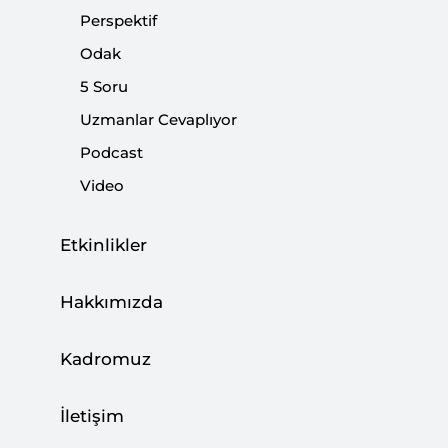
Perspektif
Odak
5 Soru
Uzmanlar Cevaplıyor
Mısır’daki Saldırı Savaşın Yayılma Riskini
Podcast
Gösteriyor
Video
CAN ACUN
03 Ağustos 2026
Etkinlikler
Hakkımızda
Türkiye, Enerji Ticaret Merkezi Olma
Hedefine İlerliyor
Kadromuz
BÜŞRA ZEYNEP ÖZDEMİR
27 Temmuz 2026
İletişim