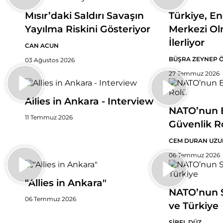
Mısır’daki Saldırı Savaşın
Türkiye, En
Yayılma Riskini Gösteriyor
Merkezi Ol
İlerliyor
CAN ACUN
BÜŞRA ZEYNEP 
03 Ağustos 2026
27 Temmuz 2026
Allies in Ankara - Interview
NATO’nun B
11 Temmuz 2026
Güvenlik R
CEM DURAN UZU
06 Temmuz 2026
"Allies in Ankara"
NATO’nun 
06 Temmuz 2026
ve Türkiye
SİBEL DÜZ