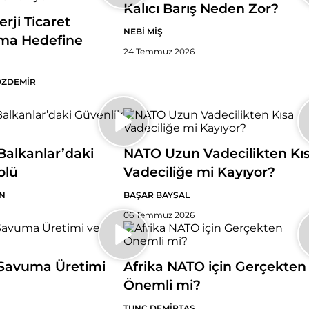
Kalıcı Barış Neden Zor?
erji Ticaret
NEBİ MİŞ
ma Hedefine
24 Temmuz 2026
ÖZDEMİR
alkanlar’daki
NATO Uzun Vadecilikten Kı
olü
Vadeciliğe mi Kayıyor?
N
BAŞAR BAYSAL
06 Temmuz 2026
Savuma Üretimi
Afrika NATO için Gerçekten
Önemli mi?
TUNÇ DEMİRTAŞ