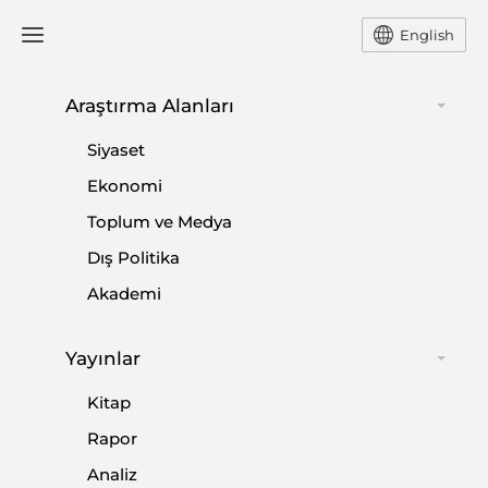
English
Araştırma Alanları
Siyaset
Ekonomi
Toplum ve Medya
Dış Politika
Akademi
Yayınlar
Irak İle Oluşan Yeni Atmosferde
Kitap
Bütün Aktörler Çıkarı Paylaşıyor
Rapor
Analiz