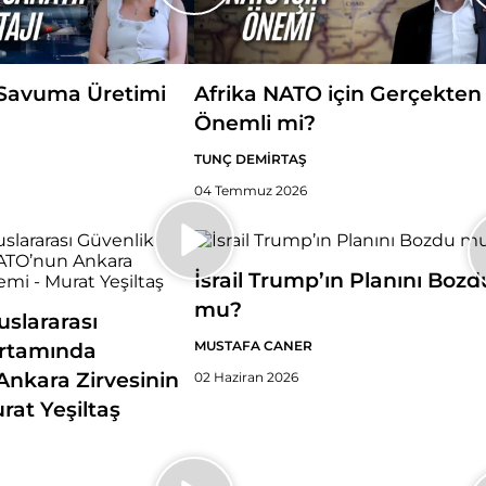
Savuma Üretimi
Afrika NATO için Gerçekten
Önemli mi?
TUNÇ DEMİRTAŞ
04 Temmuz 2026
İsrail Trump’ın Planını Bozd
mu?
slararası
MUSTAFA CANER
Ortamında
nkara Zirvesinin
02 Haziran 2026
rat Yeşiltaş