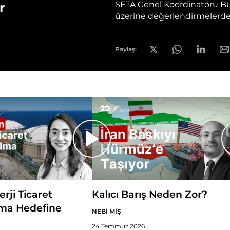
SETA Genel Koordinatörü Bu
r
üzerine değerlendirmelerd
Paylaş:
erji Ticaret
Kalıcı Barış Neden Zor?
ma Hedefine
NEBİ MİŞ
24 Temmuz 2026