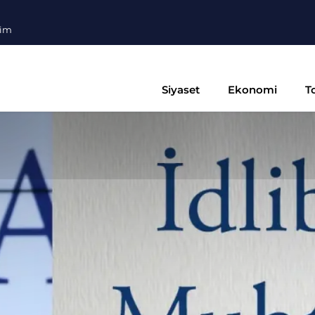
şim
Siyaset
Ekonomi
T