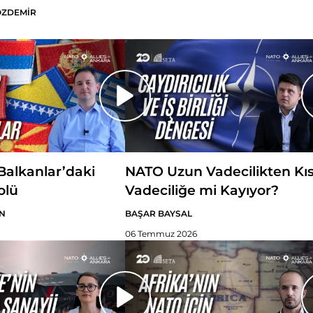
ÖZDEMİR
alkanlar’daki
NATO Uzun Vadecilikten Kı
olü
Vadeciliğe mi Kayıyor?
N
BAŞAR BAYSAL
06 Temmuz 2026