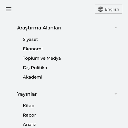
English
Araştırma Alanları
Hukuk Toplumsal İnsicamı
Siyaset
Bozmamalı
Ekonomi
Toplum ve Medya
TAHA ÖZHAN
Dış Politika
Akademi
SETA Ankara Genel Koordinatörü Taha Özhan, 17
Aralık Operasyonu'yla birlikte yargı kurumlarının
siyaseti ve toplumu hedef alan tutumlarını
Yayınlar
eleştirerek, hukukun toplumsal insicamı
bozmaması gerektiğinin altını çizdi.
Kitap
Rapor
Paylaş:
Analiz