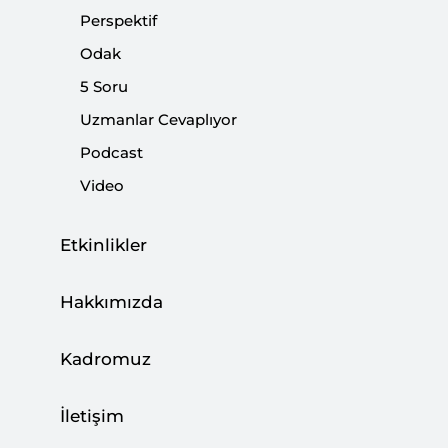
Perspektif
Odak
5 Soru
Uzmanlar Cevaplıyor
Mısır’daki Saldırı Savaşın Yayılma Riskini
Podcast
Gösteriyor
Video
CAN ACUN
03 Ağustos 2026
Etkinlikler
Hakkımızda
Türkiye, Enerji Ticaret Merkezi Olma
Hedefine İlerliyor
Kadromuz
BÜŞRA ZEYNEP ÖZDEMİR
27 Temmuz 2026
İletişim