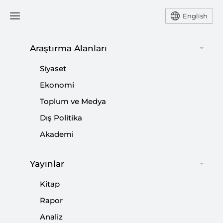
English
Araştırma Alanları
Siyaset
Hedef Suriye’nin Kuzeyinde Otuz
Ekonomi
İki km Derinlikte Bir Güvenli
Bölge
Toplum ve Medya
Dış Politika
Akademi
CAN ACUN
SETA Dış Politika Araştırmacısı Can Acun, Suriye’nin
Yayınlar
kuzeyine yapılması planlanan harekât ile ilgili
Kitap
değerlendirmelerde bulundu.
Rapor
Analiz
Paylaş: