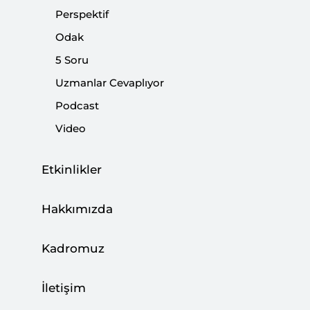
Perspektif
Odak
5 Soru
Uzmanlar Cevaplıyor
Mısır’daki Saldırı Savaşın Yayılma Riskini
Podcast
Gösteriyor
Video
CAN ACUN
03 Ağustos 2026
Etkinlikler
Hakkımızda
Türkiye, Enerji Ticaret Merkezi Olma
Hedefine İlerliyor
Kadromuz
BÜŞRA ZEYNEP ÖZDEMİR
27 Temmuz 2026
İletişim