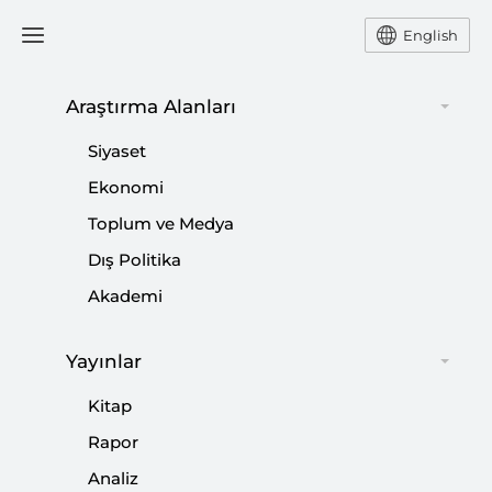
English
Araştırma Alanları
Siyaset
FED’in Para Politikası MB’nin
Ekonomi
Politika/Faiz Oranını Daha Ciddi
Düzeyde Düşürebilmesinin
Toplum ve Medya
Önünü Açtı
Dış Politika
Akademi
MEVLÜT TATLIYER
Yayınlar
SETA Ekonomi Araştırmacısı Mevlüt Tatlıyer FED’in
Kitap
izlediği para politikasının Türkiye ekonomisine
etkisi hakkında değerlendirmede bulundu.
Rapor
Analiz