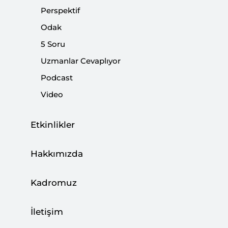
Paylaş:
Perspektif
Odak
5 Soru
Uzmanlar Cevaplıyor
Podcast
Mısır’daki Saldırı Savaşın Yayılma Riskini
Video
Gösteriyor
CAN ACUN
Etkinlikler
03 Ağustos 2026
Hakkımızda
Türkiye, Enerji Ticaret Merkezi Olma
Kadromuz
Hedefine İlerliyor
BÜŞRA ZEYNEP ÖZDEMİR
İletişim
27 Temmuz 2026