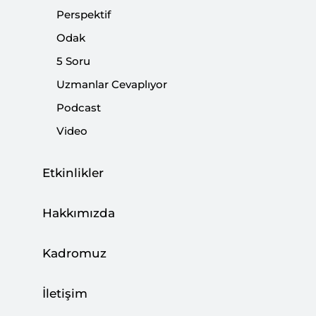
Perspektif
Odak
5 Soru
Uzmanlar Cevaplıyor
Mısır’daki Saldırı Savaşın Yayılma Riskini
Podcast
Gösteriyor
Video
CAN ACUN
03 Ağustos 2026
Etkinlikler
Hakkımızda
Türkiye, Enerji Ticaret Merkezi Olma
Hedefine İlerliyor
Kadromuz
BÜŞRA ZEYNEP ÖZDEMİR
27 Temmuz 2026
İletişim