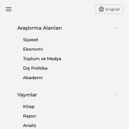
English
Araştırma Alanları
Siyaset
Batıdaki İslam Karşıtlığına
Ekonomi
Yönelik İslam Dünyasının Attığı
Adımlara Türkiye Liderlik Etti
Toplum ve Medya
Dış Politika
Akademi
CAN ACUN
SETA Dış Politika Araştırmacısı Can Acun Yeni
Yayınlar
Zelanda’daki teröristin manifestosunda Türkleri
Kitap
hedef alması hakkında değerlendirmede bulundu.
Rapor
Analiz
Paylaş: