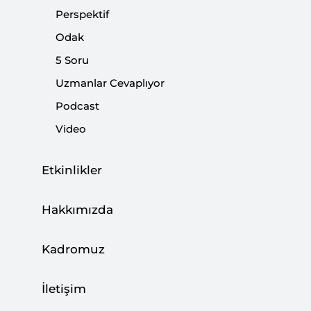
Perspektif
Odak
5 Soru
Mısır’daki Saldırı Savaşın Yayılma Riskini
Uzmanlar Cevaplıyor
Gösteriyor
Podcast
CAN ACUN
Video
03 Ağustos 2026
Etkinlikler
Türkiye, Enerji Ticaret Merkezi Olma
Hakkımızda
Hedefine İlerliyor
BÜŞRA ZEYNEP ÖZDEMİR
Kadromuz
27 Temmuz 2026
İletişim
Kalıcı Barış Neden Zor?